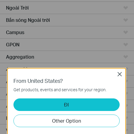
Ngoài Trời
Bắn sóng Ngoài trời
Campus
GPON
Aggregation
Access Max
Close
From United States?
Access Pro
Get products, events and services for your region.
Access
ĐI
Access Plus
Router Có Dây
Other Option
WiFi Router