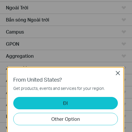
Ngoài Trời
Bắn sóng Ngoài trời
Campus
GPON
Aggregation
Access Max
Close
From United States?
Access Pro
Get products, events and services for your region.
Access
ĐI
Access Plus
Router Có Dây
Other Option
WiFi Router