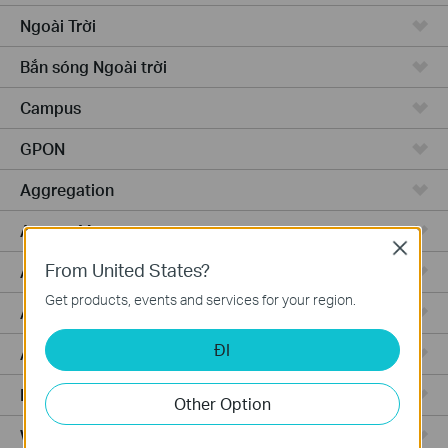
Ngoài Trời
Bắn sóng Ngoài trời
Campus
GPON
Aggregation
Access Max
Close
From United States?
Access Pro
Get products, events and services for your region.
Access
ĐI
Access Plus
Router Có Dây
Other Option
WiFi Router