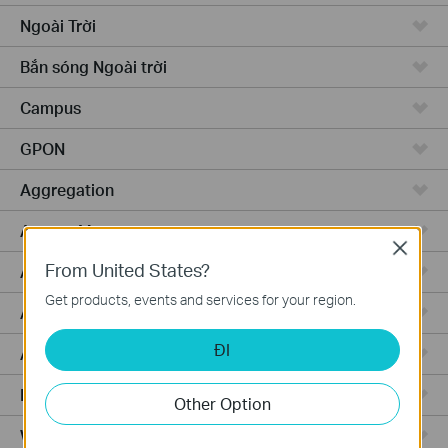
Ngoài Trời
Bắn sóng Ngoài trời
Campus
GPON
Aggregation
Access Max
Close
From United States?
Access Pro
Get products, events and services for your region.
Access
ĐI
Access Plus
Router Có Dây
Other Option
WiFi Router