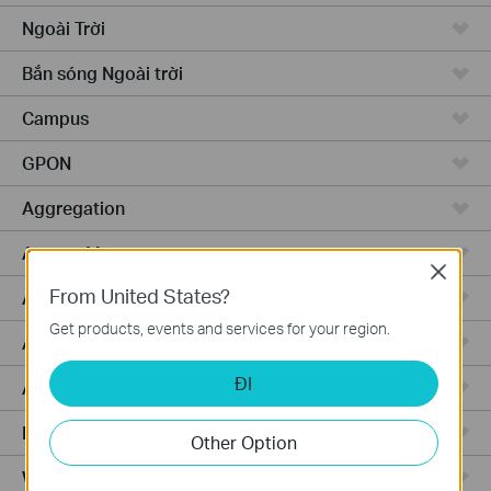
Ngoài Trời
Bắn sóng Ngoài trời
Campus
GPON
Aggregation
Access Max
Close
From United States?
Access Pro
Get products, events and services for your region.
Access
ĐI
Access Plus
Router Có Dây
Other Option
WiFi Router