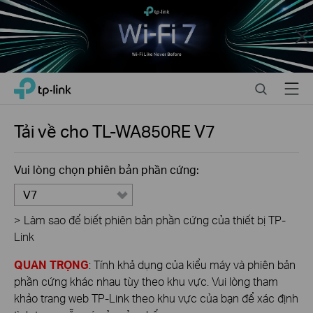
Close
Click
Search
Menu
TP-Link, Reliably Smart
to
skip
the
Tải về cho
TL-WA850RE
V7
navigation
bar
Vui lòng chọn phiên bản phần cứng:
V7
>
Làm sao để biết phiên bản phần cứng của thiết bị TP-
Link
QUAN TRỌNG
: Tính khả dụng của kiểu máy và phiên bản
phần cứng khác nhau tùy theo khu vực. Vui lòng tham
khảo trang web TP-Link theo khu vực của bạn để xác định