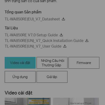
tình trạng sẵn có của sản phẩm.
Tổng quan Sản phẩm
TL-WA850RE(EU)_V7_Datasheet
Tài Liệu
TL-WA850RE V7.0 Setup Guide
TL-WA850RE(UN)_V7_Quick Installation Guide
TL-WA850RE(UN)_V7_User Guide
Những Câu Hỏi
Video cài đặt
Firmware
Thường Gặp
Ứng dụng
Giả lập
Video cài đặt