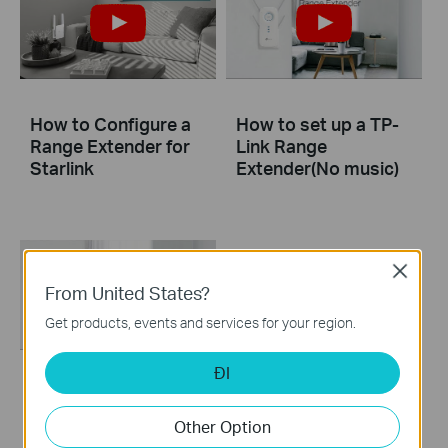
How to Configure a
How to set up a TP-
Range Extender for
Link Range
Starlink
Extender(No music)
Close
From United States?
Get products, events and services for your region.
ĐI
How to set up a TP-
Link Range Extender
Other Option