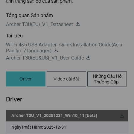
tình trạng sẵn có của sản phẩm.
Tổng quan Sản phẩm
Archer T3U(EU)_V1_Datasheet
Tài Liệu
Wi-Fi 4&5 USB Adapter_Quick Installation Guide(Asia-
Pacific_7 languages)
Archer T3U(EU&US)_V1_User Guide
Những Câu Hỏi
Driver
Video cài đặt
Thường Gặp
Driver
Archer T3U_V1_20251231_Win10_11 [beta]
Về
Ngày Phát Hành:
2025-12-31