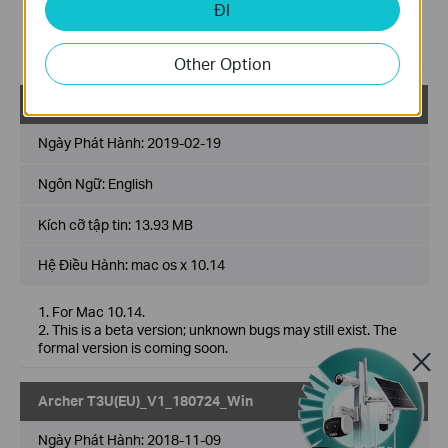
ĐI
Modifications and Bug Fixes:
1. For Mac 10.9~10.14.
2. For Archer T3U V1&V1.8
Other Option
Archer T3U(UN)_V1_Mac os x 10.14_Beta
Về
Ngày Phát Hành:
2019-02-19
Ngôn Ngữ:
English
Kích cỡ tập tin:
13.93 MB
Hệ Điều Hành: mac os x 10.14
1. For Mac 10.14.
2. This is a beta version; unknown bugs may still exist. The
formal version is coming soon.
Archer T3U(EU)_V1_180724_Win
Về
Ngày Phát Hành:
2018-11-09