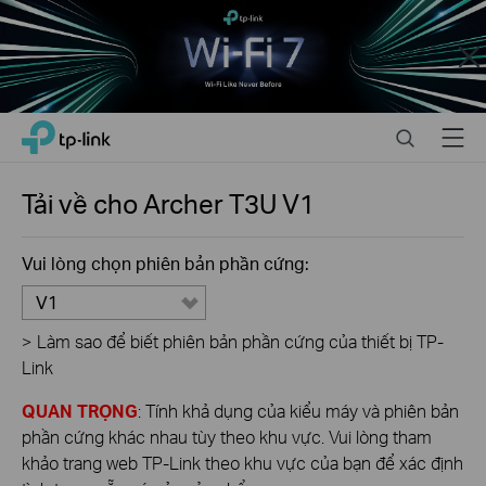
Close
Click
Search
Menu
TP-Link, Reliably Smart
to
skip
the
Tải về cho
Archer T3U
V1
navigation
bar
Vui lòng chọn phiên bản phần cứng:
V1
>
Làm sao để biết phiên bản phần cứng của thiết bị TP-
Link
QUAN TRỌNG
: Tính khả dụng của kiểu máy và phiên bản
phần cứng khác nhau tùy theo khu vực. Vui lòng tham
khảo trang web TP-Link theo khu vực của bạn để xác định