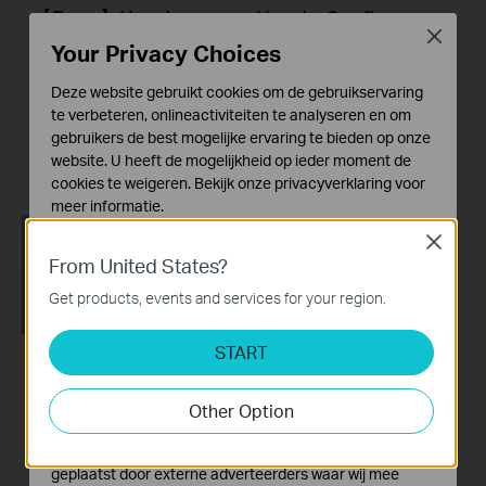
【Deco】How to
How to Configure a
Close
Configure and Mount
Deco System with
Your Privacy Choices
an Outdoor Mesh
Starlink
Wi-Fi Router (Take
Deze website gebruikt cookies om de gebruikservaring
Deco X50-Outdoor
te verbeteren, onlineactiviteiten te analyseren en om
as Example)
gebruikers de best mogelijke ervaring te bieden op onze
website. U heeft de mogelijkheid op ieder moment de
cookies te weigeren. Bekijk onze
privacyverklaring
voor
meer informatie.
Close
Standaard Cookies
From United States?
Deze cookies zijn noodzakelijk voor de werking van de
website en kunnen niet worden uitgeschakeld.
Get products, events and services for your region.
Analyse en Marketing Cookies
START
Cookies voor analyse geven ons de mogelijkheid uw
activiteiten op onze website te volgen en zo de
How to Resolve
【Deco】How to
functionaliteit van de website aan te passen en te
Double NAT using
Remove the Cover
Other Option
verbeteren.
Starlink
from an Outdoor
Marketing cookies kunnen op onze website worden
Mesh Wi-Fi Router
geplaatst door externe adverteerders waar wij mee
(Take Deco X50-