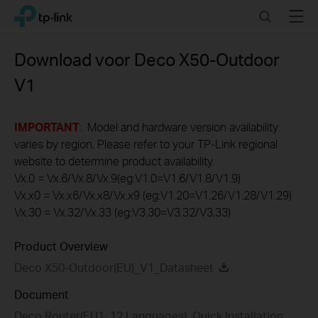
Click
Search
Menu
TP-Link, Reliably Smart
to
skip
the
Download voor
Deco X50-Outdoor
navigation
V1
bar
IMPORTANT
: Model and hardware version availability
varies by region. Please refer to your TP-Link regional
website to determine product availability.
Vx.0 = Vx.6/Vx.8/Vx.9(eg:V1.0=V1.6/V1.8/V1.9)
Vx.x0 = Vx.x6/Vx.x8/Vx.x9 (eg:V1.20=V1.26/V1.28/V1.29)
Vx.30 = Vx.32/Vx.33 (eg:V3.30=V3.32/V3.33)
Product Overview
Deco X50-Outdoor(EU)_V1_Datasheet
Document
Deco Router(EU1_12 Languages)_Quick Installation