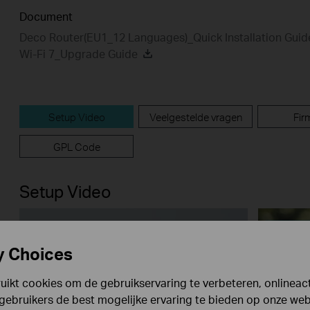
Document
Deco Router(EU1_12 Languages)_Quick Installation Gui
Wi-Fi 7_Upgrade Guide
Setup Video
Veelgestelde vragen
Fir
GPL Code
Setup Video
y Choices
ikt cookies om de gebruikservaring te verbeteren, onlineacti
gebruikers de best mogelijke ervaring te bieden op onze webs