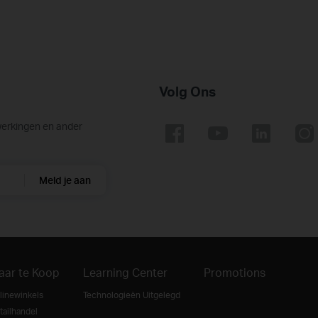
Volg Ons
werkingen en ander
Meld je aan
aar te Koop
Learning Center
Promotions
linewinkels
Technologieën Uitgelegd
tailhandel