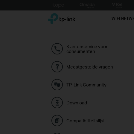
Click
to
TP-Link, Reliably Smart
skip
WIFI NETW
the
navigation
bar
Klantenservice voor
consumenten
Meestgestelde vragen
TP-Link Community
Download
Compatibiliteitslijst