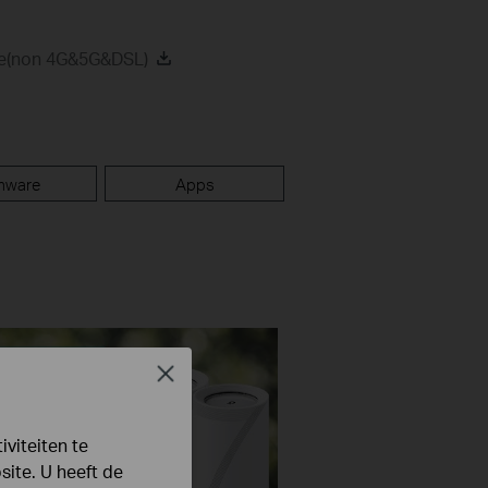
de(non 4G&5G&DSL)
mware
Apps
Close
viteiten te
ite. U heeft de