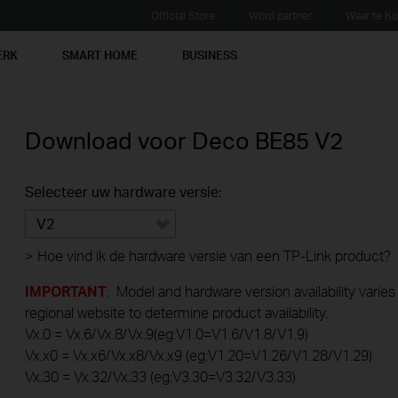
Official Store
Word partner
Waar te K
ERK
SMART HOME
BUSINESS
Download voor
Deco BE85
V2
Selecteer uw hardware versie:
V2
>
Hoe vind ik de hardware versie van een TP-Link product?
IMPORTANT
: Model and hardware version availability varies
regional website to determine product availability.
Vx.0 = Vx.6/Vx.8/Vx.9(eg:V1.0=V1.6/V1.8/V1.9)
Vx.x0 = Vx.x6/Vx.x8/Vx.x9 (eg:V1.20=V1.26/V1.28/V1.29)
Vx.30 = Vx.32/Vx.33 (eg:V3.30=V3.32/V3.33)