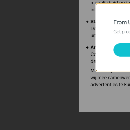
mogelijkheid op i
informatie.
Standaard Cooki
From U
Deze cookies zijn
Get prod
uitgeschakeld.
Analyse en Marke
Cookies voor anal
de functionaliteit
Marketing cookies
wij mee samenwerk
advertenties te k