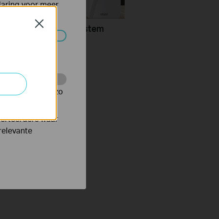
laring
voor meer
Close
Configure a Deco System
rlink
 worden
te te volgen en zo
verteerders waar
relevante