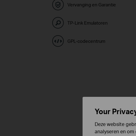
Vervanging en Garantie
TP-Link Emulatoren
GPL-codecentrum
Your Privac
Deze website gebru
analyseren en om 