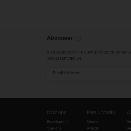
Abonneer
Krijg updates over nieuwe producten, samen
interessant nieuws
Email Address
Over ons
Pers & Media
W
Bedrijfsprofiel
Nieuws
On
Over ons
Awards
De