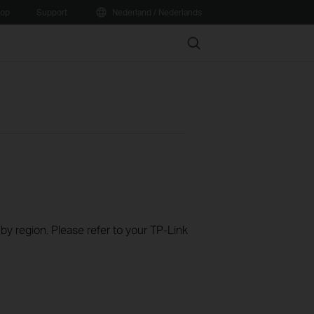
oop
Support
Nederland / Nederlands
Search
 by region. Please refer to your TP-Link