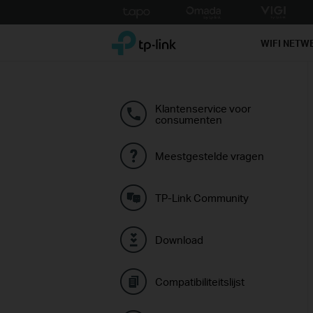
Click
to
TP-Link, Reliably Smart
skip
WIFI NETW
the
navigation
bar
Klantenservice voor
consumenten
Meestgestelde vragen
TP-Link Community
Download
Compatibiliteitslijst