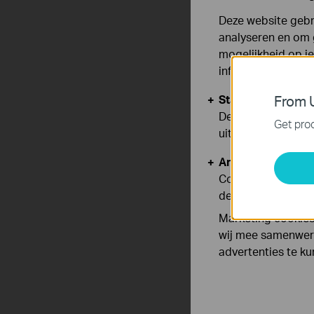
Deze website gebru
analyseren en om 
mogelijkheid op i
informatie.
Standaard Cooki
From U
Deze cookies zijn
Get prod
uitgeschakeld.
Analyse en Marke
Cookies voor anal
de functionaliteit
Marketing cookies
wij mee samenwerk
advertenties te k