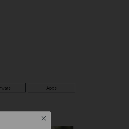
mware
Apps
Close