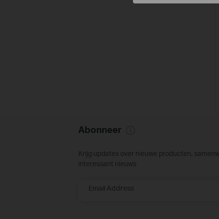
Abonneer
Krijg updates over nieuwe producten, samen
interessant nieuws
Email Address