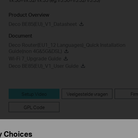
Product Overview
Deco BE85(EU)_V1_Datasheet
Document
Deco Router(EU1_12 Languages)_Quick Installation
Guide(non 4G&5G&DSL)
Wi-Fi 7_Upgrade Guide
Deco BE85(EU)_V1_User Guide
Setup Video
Veelgestelde vragen
Fir
GPL Code
Setup Video
y Choices