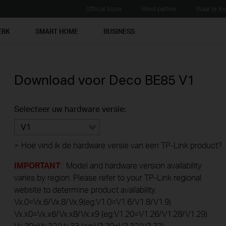
Official Store
Word partner
Waar te K
ERK
SMART HOME
BUSINESS
Download voor
Deco BE85
V1
Selecteer uw hardware versie:
V1
>
Hoe vind ik de hardware versie van een TP-Link product?
IMPORTANT
: Model and hardware version availability
varies by region. Please refer to your TP-Link regional
website to determine product availability.
Vx.0=Vx.6/Vx.8/Vx.9(eg:V1.0=V1.6/V1.8/V1.9)
Vx.x0=Vx.x6/Vx.x8/Vx.x9 (eg:V1.20=V1.26/V1.28/V1.29)
Vx.30=Vx.32/Vx.33 (eg:V3.30=V3.32/V3.33)