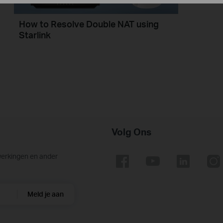
How to Resolve Double NAT using
Starlink
Volg Ons
werkingen en ander
Meld je aan