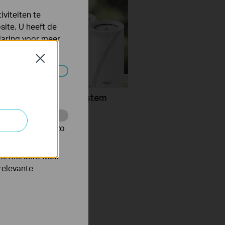
viteiten te
ite. U heeft de
laring
voor meer
Close
 worden
Configure a Deco System
rlink
te te volgen en zo
verteerders waar
relevante