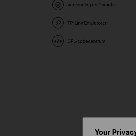
Vervanging en Garantie
TP-Link Emulatoren
GPL-codecentrum
Your Privac