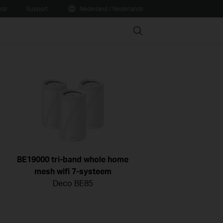
oop
Support
Nederland / Nederlands
Search
BE19000 tri-band whole home
mesh wifi 7-systeem
Deco BE85