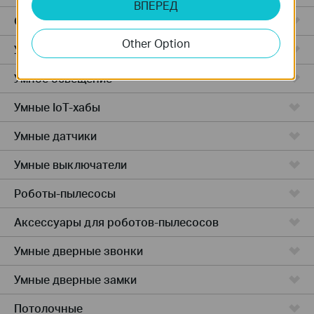
ВПЕРЕД
Облачные камеры
Other Option
Умные розетки
Умное освещение
Умные IoT-хабы
Умные датчики
Умные выключатели
Роботы-пылесосы
Аксессуары для роботов-пылесосов
Умные дверные звонки
Умные дверные замки
Потолочные