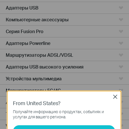
Адаптеры USB
Компьютерные аксессуары
Серия Fusion Pro
Адаптеры Powerline
Маршрутизаторы ADSL/VDSL
Адаптеры USB высокого усиления
Устройства мультимедиа
Маршрутизаторы 5G/4G
Close
Адаптеры PCIe
From United States?
Получайте информацию о продуктах, событиях и
Точки доступа
услугах для вашего региона.
Wireless USB Adapters