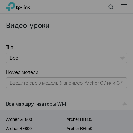
Click
Search
Menu
TP-Link, Reliably Smart
to
skip
the
Видео-уроки
navigation
bar
Тип:
Все
Номер модели:
Для дома
Умный дом
Для бизнеса
Все маршрутизаторы Wi-Fi
Для операторов связи
Archer GE800
Archer BE805
Archer BE800
Archer BE550