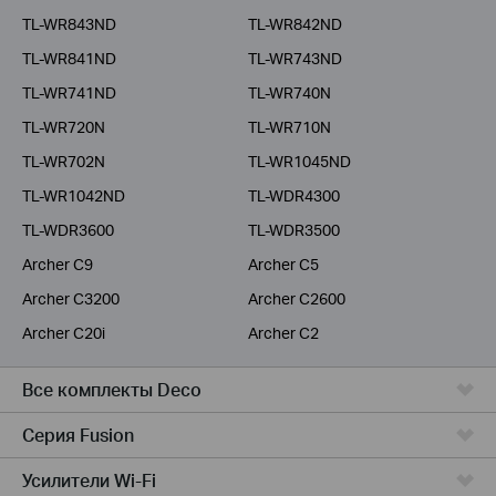
TL-WR843ND
TL-WR842ND
TL-WR841ND
TL-WR743ND
TL-WR741ND
TL-WR740N
TL-WR720N
TL-WR710N
TL-WR702N
TL-WR1045ND
TL-WR1042ND
TL-WDR4300
TL-WDR3600
TL-WDR3500
Archer C9
Archer C5
Archer C3200
Archer C2600
Archer C20i
Archer C2
Все комплекты Deco
Серия Fusion
Усилители Wi-Fi