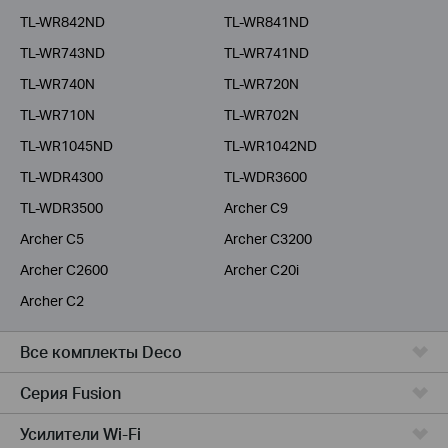
TL-WR842ND
TL-WR841ND
TL-WR743ND
TL-WR741ND
TL-WR740N
TL-WR720N
TL-WR710N
TL-WR702N
TL-WR1045ND
TL-WR1042ND
TL-WDR4300
TL-WDR3600
TL-WDR3500
Archer C9
Archer C5
Archer C3200
Archer C2600
Archer C20i
Archer C2
Все комплекты Deco
Серия Fusion
Усилители Wi-Fi