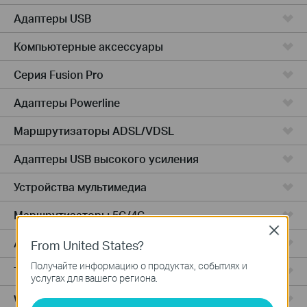
Адаптеры USB
Компьютерные аксессуары
Серия Fusion Pro
Адаптеры Powerline
Маршрутизаторы ADSL/VDSL
Адаптеры USB высокого усиления
Устройства мультимедиа
Маршрутизаторы 5G/4G
Close
Адаптеры PCIe
From United States?
Получайте информацию о продуктах, событиях и
Точки доступа
услугах для вашего региона.
Wireless USB Adapters