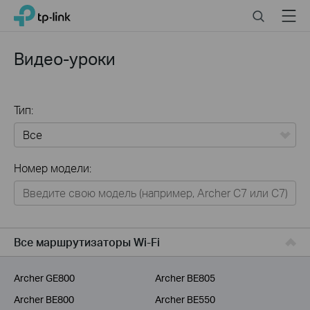
Click
Search
Menu
TP-Link, Reliably Smart
to
skip
the
Видео-уроки
navigation
bar
Тип:
Все
Номер модели:
Для дома
Умный дом
Для бизнеса
Все маршрутизаторы Wi-Fi
Для операторов связи
Archer GE800
Archer BE805
Archer BE800
Archer BE550