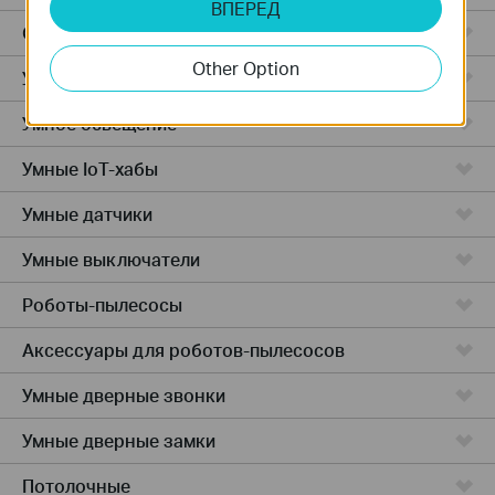
ВПЕРЕД
Облачные камеры
Other Option
Умные розетки
Умное освещение
Умные IoT-хабы
Умные датчики
Умные выключатели
Роботы-пылесосы
Аксессуары для роботов-пылесосов
Умные дверные звонки
Умные дверные замки
Потолочные