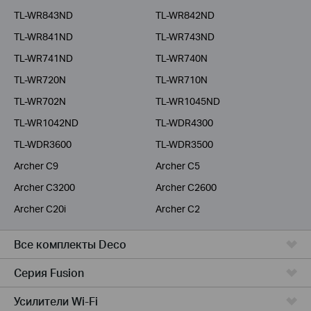
TL-WR843ND
TL-WR842ND
TL-WR841ND
TL-WR743ND
TL-WR741ND
TL-WR740N
TL-WR720N
TL-WR710N
TL-WR702N
TL-WR1045ND
TL-WR1042ND
TL-WDR4300
TL-WDR3600
TL-WDR3500
Archer C9
Archer C5
Archer C3200
Archer C2600
Archer C20i
Archer C2
Все комплекты Deco
Серия Fusion
Усилители Wi-Fi