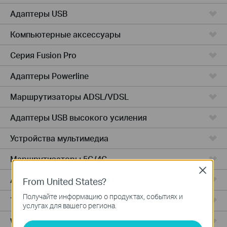
Адаптеры USB
Компьютерные аксессуары
Серия Fusion Pro
Адаптеры Powerline
Маршрутизаторы ADSL/VDSL
Адаптеры USB высокого усиления
Устройства мультимедиа
Маршрутизаторы 5G/4G
Close
Адаптеры PCIe
From United States?
Получайте информацию о продуктах, событиях и
Точки доступа
услугах для вашего региона.
Wireless USB Adapters