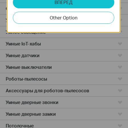
ВПЕРЕД
Облачные камеры
Other Option
Умные розетки
Умное освещение
Умные IoT-хабы
Умные датчики
Умные выключатели
Роботы-пылесосы
Аксессуары для роботов-пылесосов
Умные дверные звонки
Умные дверные замки
Потолочные