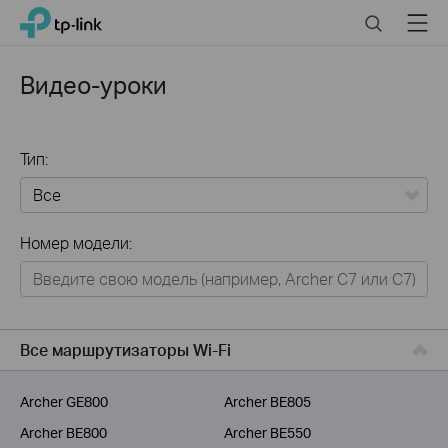
Click
Search
Menu
TP-Link, Reliably Smart
to
skip
the
Видео-уроки
navigation
bar
Тип:
Все
Номер модели:
Для дома
Умный дом
Для бизнеса
Все маршрутизаторы Wi-Fi
Для операторов связи
Archer GE800
Archer BE805
Archer BE800
Archer BE550