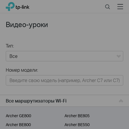
Click
Search
Menu
TP-Link, Reliably Smart
to
skip
the
Видео-уроки
navigation
bar
Тип:
Все
Номер модели:
Для дома
Умный дом
Для бизнеса
Все маршрутизаторы Wi-Fi
Для операторов связи
Archer GE800
Archer BE805
Archer BE800
Archer BE550