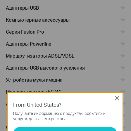
Адаптеры USB
Компьютерные аксессуары
Серия Fusion Pro
Адаптеры Powerline
Маршрутизаторы ADSL/VDSL
Адаптеры USB высокого усиления
Устройства мультимедиа
Маршрутизаторы 5G/4G
Close
Адаптеры PCIe
From United States?
Получайте информацию о продуктах, событиях и
Точки доступа
услугах для вашего региона.
Wireless USB Adapters