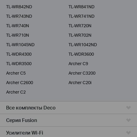
TL-WR842ND
TL-WR841ND
TL-WR743ND
TL-WR741ND
TL-WR740N
TL-WR720N
TL-WR710N
TL-WR702N
TL-WR1045ND
TL-WR1042ND
TL-WDR4300
TL-WDR3600
TL-WDR3500
Archer C9
Archer C5
Archer C3200
Archer C2600
Archer C20i
Archer C2
Все комплекты Deco
Серия Fusion
Усилители Wi-Fi