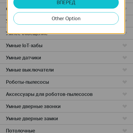
ВПЕРЕД
Облачные камеры
Other Option
Умные розетки
Умное освещение
Умные IoT-хабы
Умные датчики
Умные выключатели
Роботы-пылесосы
Аксессуары для роботов-пылесосов
Умные дверные звонки
Умные дверные замки
Потолочные