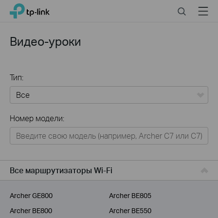
Click
Search
Menu
TP-Link, Reliably Smart
to
skip
the
Видео-уроки
navigation
bar
Тип:
Все
Номер модели:
Для дома
Умный дом
Для бизнеса
Все маршрутизаторы Wi-Fi
Для операторов связи
Archer GE800
Archer BE805
Archer BE800
Archer BE550