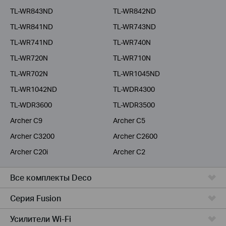
TL-WR843ND
TL-WR842ND
TL-WR841ND
TL-WR743ND
TL-WR741ND
TL-WR740N
TL-WR720N
TL-WR710N
TL-WR702N
TL-WR1045ND
TL-WR1042ND
TL-WDR4300
TL-WDR3600
TL-WDR3500
Archer C9
Archer C5
Archer C3200
Archer C2600
Archer C20i
Archer C2
Все комплекты Deco
Серия Fusion
Усилители Wi-Fi