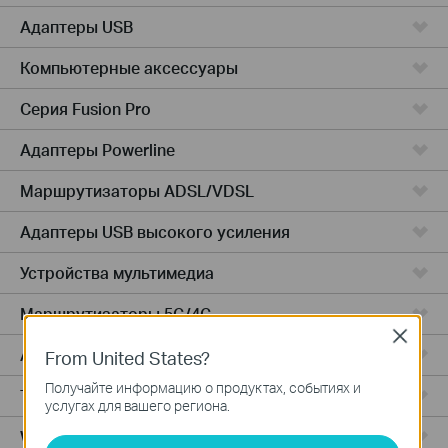
Адаптеры USB
Компьютерные аксессуары
Серия Fusion Pro
Адаптеры Powerline
Маршрутизаторы ADSL/VDSL
Адаптеры USB высокого усиления
Устройства мультимедиа
Маршрутизаторы 5G/4G
Close
Адаптеры PCIe
From United States?
Получайте информацию о продуктах, событиях и
Точки доступа
услугах для вашего региона.
Wireless USB Adapters