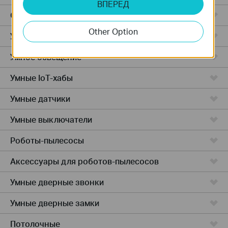
ВПЕРЕД
Облачные камеры
Other Option
Умные розетки
Умное освещение
Умные IoT-хабы
Умные датчики
Умные выключатели
Роботы-пылесосы
Аксессуары для роботов-пылесосов
Умные дверные звонки
Умные дверные замки
Потолочные