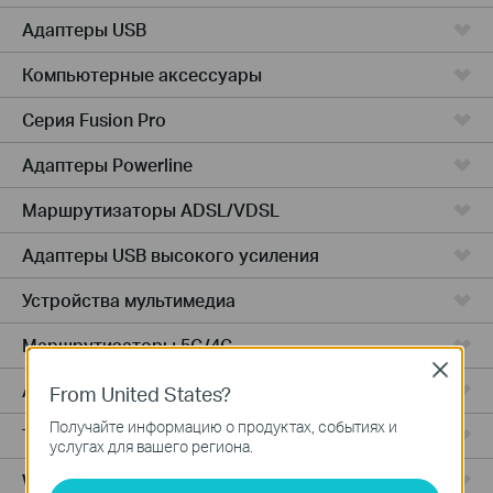
Адаптеры USB
Компьютерные аксессуары
Серия Fusion Pro
Адаптеры Powerline
Маршрутизаторы ADSL/VDSL
Адаптеры USB высокого усиления
Устройства мультимедиа
Маршрутизаторы 5G/4G
Close
Адаптеры PCIe
From United States?
Получайте информацию о продуктах, событиях и
Точки доступа
услугах для вашего региона.
Wireless USB Adapters