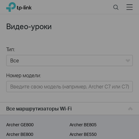
Click
Search
Menu
TP-Link, Reliably Smart
to
skip
the
Видео-уроки
navigation
bar
Тип:
Все
Номер модели:
Для дома
Умный дом
Для бизнеса
Все маршрутизаторы Wi-Fi
Для операторов связи
Archer GE800
Archer BE805
Archer BE800
Archer BE550