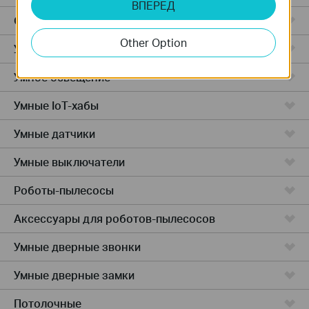
ВПЕРЕД
Облачные камеры
Other Option
Умные розетки
Умное освещение
Умные IoT-хабы
Умные датчики
Умные выключатели
Роботы-пылесосы
Аксессуары для роботов-пылесосов
Умные дверные звонки
Умные дверные замки
Потолочные