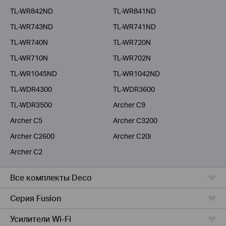
TL-WR842ND
TL-WR841ND
TL-WR743ND
TL-WR741ND
TL-WR740N
TL-WR720N
TL-WR710N
TL-WR702N
TL-WR1045ND
TL-WR1042ND
TL-WDR4300
TL-WDR3600
TL-WDR3500
Archer C9
Archer C5
Archer C3200
Archer C2600
Archer C20i
Archer C2
Все комплекты Deco
Серия Fusion
Усилители Wi-Fi