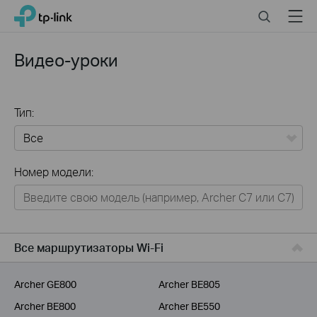
Click
Search
Menu
TP-Link, Reliably Smart
to
skip
the
Видео-уроки
navigation
bar
Тип:
Все
Номер модели:
Для дома
Умный дом
Для бизнеса
Все маршрутизаторы Wi-Fi
Для операторов связи
Archer GE800
Archer BE805
Archer BE800
Archer BE550