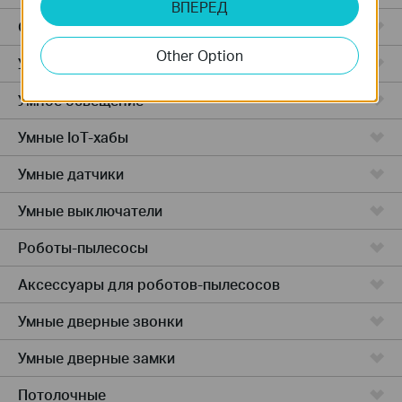
ВПЕРЕД
Облачные камеры
Other Option
Умные розетки
Умное освещение
Умные IoT-хабы
Умные датчики
Умные выключатели
Роботы-пылесосы
Аксессуары для роботов-пылесосов
Умные дверные звонки
Умные дверные замки
Потолочные