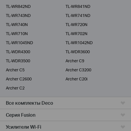
TL-WR842ND
TL-WR841ND
TL-WR743ND
TL-WR741ND
TL-WR740N
TL-WR720N
TL-WR710N
TL-WR702N
TL-WR1045ND
TL-WR1042ND
TL-WDR4300
TL-WDR3600
TL-WDR3500
Archer C9
Archer C5
Archer C3200
Archer C2600
Archer C20i
Archer C2
Все комплекты Deco
Серия Fusion
Усилители Wi-Fi