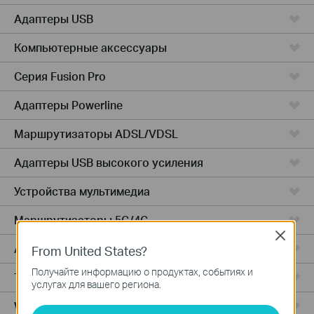
Адаптеры USB
Компьютерные аксессуары
Серия Fusion Pro
Адаптеры Powerline
Маршрутизаторы ADSL/VDSL
Адаптеры USB высокого усиления
Устройства мультимедиа
Маршрутизаторы 5G/4G
Close
Адаптеры PCIe
From United States?
Получайте информацию о продуктах, событиях и
Точки доступа
услугах для вашего региона.
Wireless USB Adapters