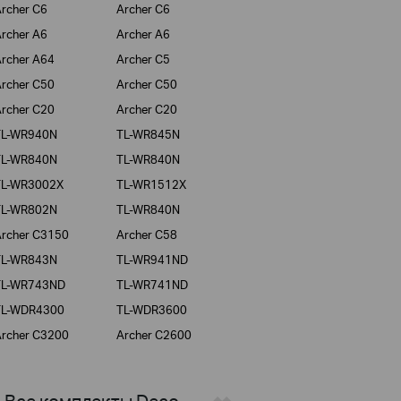
rcher C6
Archer C6
rcher A6
Archer A6
rcher A64
Archer C5
rcher C50
Archer C50
rcher C20
Archer C20
TL-WR940N
TL-WR845N
TL-WR840N
TL-WR840N
TL-WR3002X
TL-WR1512X
TL-WR802N
TL-WR840N
rcher C3150
Archer C58
TL-WR843N
TL-WR941ND
TL-WR743ND
TL-WR741ND
TL-WDR4300
TL-WDR3600
rcher C3200
Archer C2600
> Все комплекты Deco