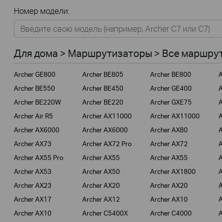
Все
Номер модели:
Для дома
Умный дом
Для дома > Маршрутизаторы > Все маршрут
Для бизнеса
Archer GE800
Archer BE805
Archer BE800
A
Для операторов связи
Archer BE550
Archer BE450
Archer GE400
A
Archer BE220W
Archer BE220
Archer GXE75
A
Archer Air R5
Archer AX11000
Archer AX11000
A
Archer AX6000
Archer AX6000
Archer AX80
A
Archer AX73
Archer AX72 Pro
Archer AX72
A
Archer AX55 Pro
Archer AX55
Archer AX55
A
Archer AX53
Archer AX50
Archer AX1800
A
Archer AX23
Archer AX20
Archer AX20
A
Archer AX17
Archer AX12
Archer AX10
A
Archer AX10
Archer C5400X
Archer C4000
A