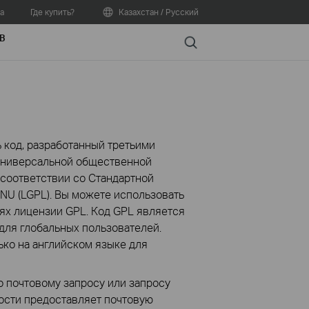
а
Где купить?
Казахстан / Русский
В
Search
 код, разработанный третьими
 Универсальной общественной
 соответствии со Стандартной
U (LGPL). Вы можете использовать
х лицензии GPL. Код GPL является
для глобальных пользователей.
ко на английском языке для
о почтовому запросу или запросу
мости предоставляет почтовую