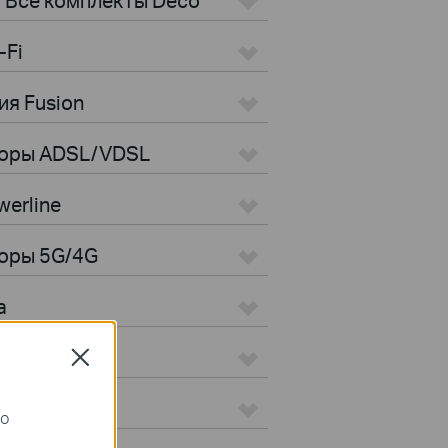
-Fi
ия Fusion
торы ADSL/VDSL
erline
оры 5G/4G
а
Close
го