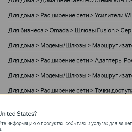
Для дома > Расширение сети > Усилители Wi
Для бизнеса > Omada > Шлюзы Fusion > Сер
Для дома > Модемы/Шлюзы > Маршрутиза
Для дома > Расширение сети > Адаптеры Pow
Для дома > Модемы/Шлюзы > Маршрутизат
Для дома > Расширение сети > Точки доступ
Умный дом > Облачные камеры
nited States?
Умный дом > Умные розетки
те информацию о продуктах, событиях и услугах для ваше
.