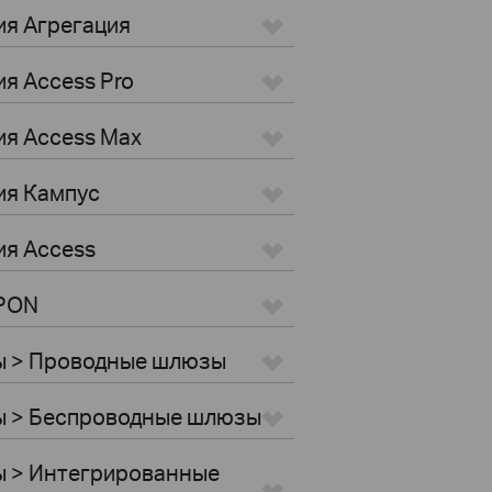
ия Агрегация
я Access Pro
ия Access Max
ия Кампус
ия Access
GPON
ы > Проводные шлюзы
ы > Беспроводные шлюзы
ы > Интегрированные