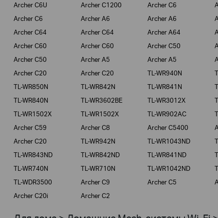
Archer C6U
Archer C1200
Archer C6
A
Archer C6
Archer A6
Archer A6
A
Archer C64
Archer C64
Archer A64
A
Archer C60
Archer C60
Archer C50
A
Archer C50
Archer A5
Archer A5
A
Archer C20
Archer C20
TL-WR940N
TL-WR850N
TL-WR842N
TL-WR841N
TL-WR840N
TL-WR3602BE
TL-WR3012X
TL-WR1502X
TL-WR1502X
TL-WR902AC
Archer C59
Archer C8
Archer C5400
A
Archer C20
TL-WR942N
TL-WR1043ND
TL-WR843ND
TL-WR842ND
TL-WR841ND
TL-WR740N
TL-WR710N
TL-WR1042ND
TL-WDR3500
Archer C9
Archer C5
A
Archer C20i
Archer C2
Для дома > Домашние Mesh-системы Wi-Fi 