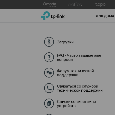
Click
to
TP-Link, Reliably Smart
skip
ДЛЯ ДОМА
the
navigation
bar
Загрузки
FAQ - Часто задаваемые
вопросы
Форум технической
поддержки
Связаться со службой
технической поддержки
Списки совместимых
устройств