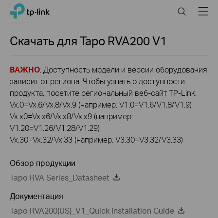
Click
Search
Menu
TP-Link, Reliably Smart
to
skip
the
Скачать для
Tapo RVA200
V1
navigation
bar
ВАЖНО
: Доступность модели и версии оборудования
зависит от региона. Чтобы узнать о доступности
продукта, посетите региональный веб-сайт TP-Link.
Vx.0=Vx.6/Vx.8/Vx.9 (например: V1.0=V1.6/V1.8/V1.9)
Vx.x0=Vx.x6/Vx.x8/Vx.x9 (например:
V1.20=V1.26/V1.28/V1.29)
Vx.30=Vx.32/Vx.33 (например: V3.30=V3.32/V3.33)
Обзор продукции
Tapo RVA Series_Datasheet
Документация
Tapo RVA200(US)_V1_Quick Installation Guide