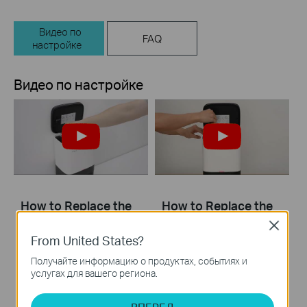
Видео по
FAQ
настройке
Видео по настройке
How to Replace the
How to Replace the
Dust Bag: Tapo
Dust Bag: Tapo
Close
RV20 Mop Plus &
RV30 Plus
From United States?
Tapo RVA200
Получайте информацию о продуктах, событиях и
услугах для вашего региона.