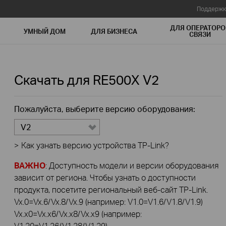
Поддержк
ДЛЯ ОПЕРАТОРО
УМНЫЙ ДОМ
ДЛЯ БИЗНЕСА
СВЯЗИ
Скачать для
RE500X
V2
Пожалуйста, выберите версию оборудования:
V2
>
Как узнать версию устройства TP-Link?
ВАЖНО
: Доступность модели и версии оборудования
зависит от региона. Чтобы узнать о доступности
продукта, посетите региональный веб-сайт TP-Link.
Vx.0=Vx.6/Vx.8/Vx.9 (например: V1.0=V1.6/V1.8/V1.9)
Vx.x0=Vx.x6/Vx.x8/Vx.x9 (например:
V1.20=V1.26/V1.28/V1.29)