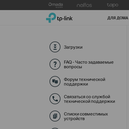
Click
to
TP-Link, Reliably Smart
skip
ДЛЯ ДОМА
the
navigation
bar
Загрузки
FAQ - Часто задаваемые
вопросы
Форум технической
поддержки
Связаться со службой
технической поддержки
Списки совместимых
устройств