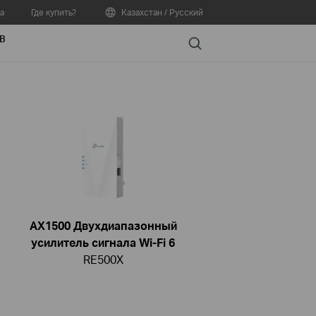
а
Где купить?
Казахстан / Русский
В
Search
AX1500 Двухдиапазонный
усилитель сигнала Wi-Fi 6
RE500X