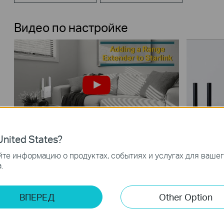
Видео по настройке
nited States?
How to Configure a Range Extender
Set Up 
for Starlink
WPS But
те информацию о продуктах, событиях и услугах для ваше
.
Больш
ВПЕРЕД
Other Option