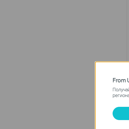
From U
Получай
региона