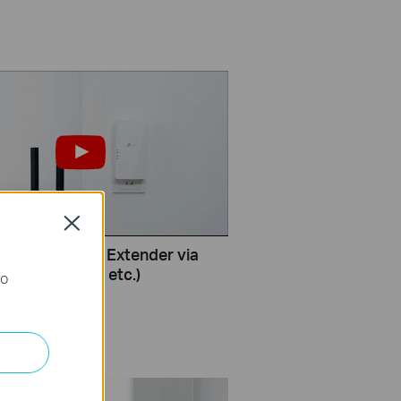
Close
TP-Link Range Extender via
ton (RE500X, etc.)
го
е