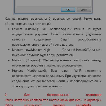
Как вы видите, возможны 5 возможных опций. Ниже даны
объяснения данных пяти опций:
Lowest
(Низший): Ваш беспроводной клиент не будет
осуществлять роуминг. Только значительное ухудшение
качества соединения будет способствовать
переподключению к другой точке доступа.
Medium
-
Low
/
Medium
-
High
(Средний-Низкий/Средний-
Высокий): роуминг будет осуществляться.
Medium
(Средний): Сбалансированная настройка между
отсутствием роуминга и качеством соединения.
Highest
(Наибольший): Ваш клиент
Wi
-
Fi
постоянно
отслеживает качество соединения. При ухудшении качества
соединения от постарается найти и переподключиться к
точке доступа с лучшим сигналом.
2
Для
беспроводных
адаптеров
Ralink
настройки
совпадают
с
настройками
для
Intel,
но
адаптеры
Ralink
используют
roaming sensitivity