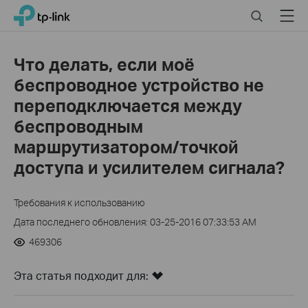
Click
Search
Menu
TP-Link, Reliably Smart
to
skip
the
Что делать, если моё
navigation
беспроводное устройство не
bar
переподключается между
беспроводным
маршрутизатором/точкой
доступа и усилителем сигнала?
Требования к использованию
Дата последнего обновления: 03-25-2016 07:33:53 AM
469306
Эта статья подходит для: