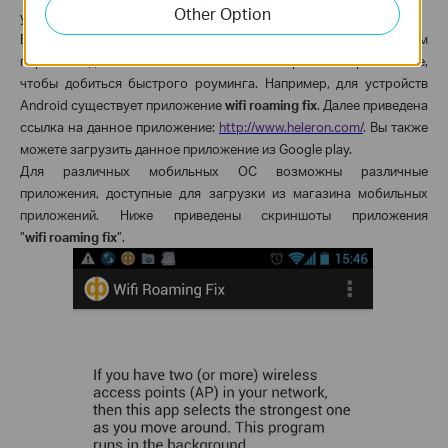
Other Option
устройств
blackberry
.
В случае отсутствия данных настроек мы можем
порекомендовать вам использовать стороннее приложение,
чтобы добиться быстрого роуминга. Например, для устройств
Android
существует приложение
wifi
roaming
fix
. Далее приведена
ссылка на данное приложение:
http
://
www
.
heleron
.
com
/
.
Вы также
можете загрузить данное приложение из
Google
play
.
Для различных мобильных ОС возможны различные
приложения, доступные для загрузки из магазина мобильных
приложений. Ниже приведены скриншоты приложения
”
wifi
roaming
fix
”.