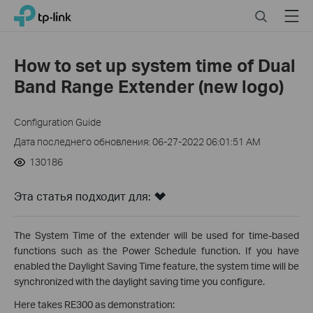
Click
Search
Menu
TP-Link, Reliably Smart
to
skip
the
How to set up system time of Dual
navigation
Band Range Extender (new logo)
bar
Configuration Guide
Дата последнего обновления: 06-27-2022 06:01:51 AM
130186
Эта статья подходит для:
The System Time of the extender will be used for time-based
functions such as the Power Schedule function. If you have
enabled the Daylight Saving Time feature, the system time will be
synchronized with the daylight saving time you configure.
Here takes RE300 as demonstration: