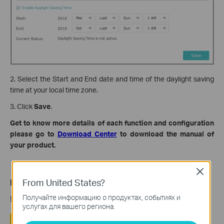
2. Select the Start and End date and time of the daylight saving
time at your local time zone.
3. Click
Save
.
Get to know more details of each function and configuration
please go to
Download Center
to download the manual of
your product.
Close
From United States?
Полезен ли этот FAQ?
Получайте информацию о продуктах, событиях и
Ваши отзывы помогают улучшить этот сайт.
услугах для вашего региона.
Да
Нет