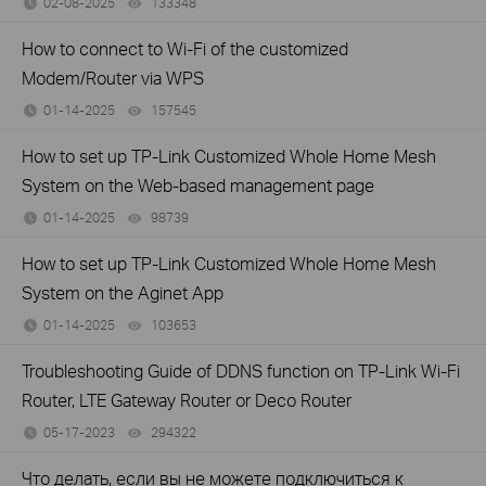
02-08-2025
133348
views
How to connect to Wi-Fi of the customized
Modem/Router via WPS
01-14-2025
157545
views
How to set up TP-Link Customized Whole Home Mesh
System on the Web-based management page
01-14-2025
98739
views
How to set up TP-Link Customized Whole Home Mesh
System on the Aginet App
01-14-2025
103653
views
Troubleshooting Guide of DDNS function on TP-Link Wi-Fi
Router, LTE Gateway Router or Deco Router
05-17-2023
294322
views
Что делать, если вы не можете подключиться к