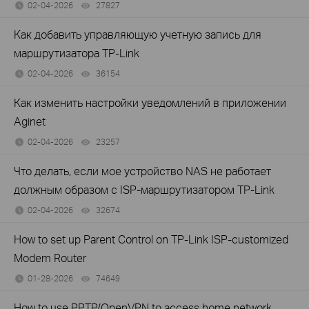
02-04-2026
27827
views
Как добавить управляющую учетную запись для
маршрутизатора TP-Link
02-04-2026
36154
views
Как изменить настройки уведомлений в приложении
Aginet
02-04-2026
23257
views
Что делать, если мое устройство NAS не работает
должным образом с ISP-маршрутизатором TP-Link
02-04-2026
32674
views
How to set up Parent Control on TP-Link ISP-customized
Modem Router
01-28-2026
74649
views
How to use PPTP/OpenVPN to access home network