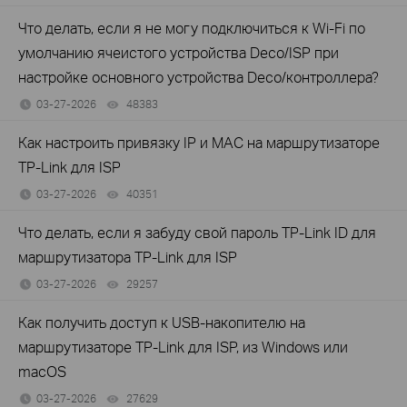
Что делать, если я не могу подключиться к Wi-Fi по
умолчанию ячеистого устройства Deco/ISP при
настройке основного устройства Deco/контроллера?
03-27-2026
48383
views
Как настроить привязку IP и MAC на маршрутизаторе
TP-Link для ISP
03-27-2026
40351
views
Что делать, если я забуду свой пароль TP-Link ID для
маршрутизатора TP-Link для ISP
03-27-2026
29257
views
Как получить доступ к USB-накопителю на
маршрутизаторе TP-Link для ISP, из Windows или
macOS
03-27-2026
27629
views