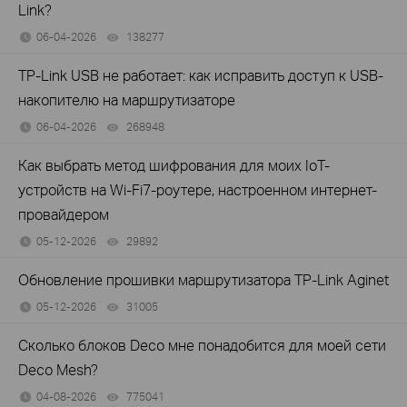
Link?
06-04-2026
138277
views
TP-Link USB не работает: как исправить доступ к USB-
накопителю на маршрутизаторе
06-04-2026
268948
views
Как выбрать метод шифрования для моих IoT-
устройств на Wi-Fi7-роутере, настроенном интернет-
провайдером
05-12-2026
29892
views
Обновление прошивки маршрутизатора TP-Link Aginet
05-12-2026
31005
views
Сколько блоков Deco мне понадобится для моей сети
Deco Mesh?
04-08-2026
775041
views