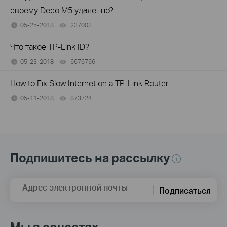
своему Deco M5 удаленно?
05-25-2018
237003
views
Что такое TP-Link ID?
05-23-2018
6676766
views
How to Fix Slow Internet on a TP-Link Router
05-11-2018
873724
views
Подпишитесь на рассылку
Адрес электронной почты
Подписаться
Мы в соцсетях