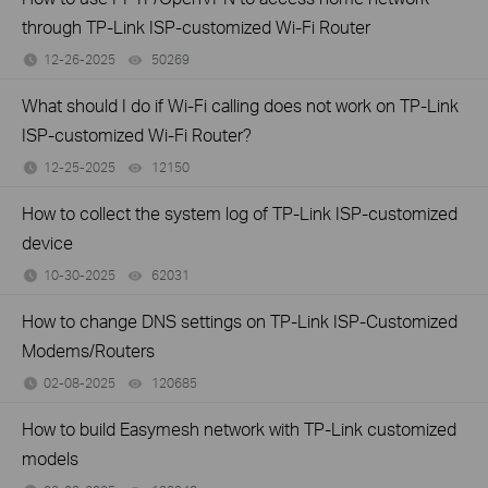
through TP-Link ISP-customized Wi-Fi Router
12-26-2025
50269
views
What should I do if Wi-Fi calling does not work on TP-Link
ISP-customized Wi-Fi Router?
12-25-2025
12150
views
How to collect the system log of TP-Link ISP-customized
device
10-30-2025
62031
views
How to change DNS settings on TP-Link ISP-Customized
Modems/Routers
02-08-2025
120685
views
How to build Easymesh network with TP-Link customized
models