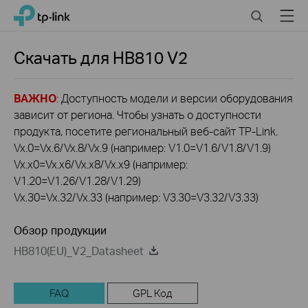
Click
Search
Menu
TP-Link, Reliably Smart
to
skip
the
Скачать для
HB810
V2
navigation
bar
ВАЖНО
: Доступность модели и версии оборудования
зависит от региона. Чтобы узнать о доступности
продукта, посетите региональный веб-сайт TP-Link.
Vx.0=Vx.6/Vx.8/Vx.9 (например: V1.0=V1.6/V1.8/V1.9)
Vx.x0=Vx.x6/Vx.x8/Vx.x9 (например:
V1.20=V1.26/V1.28/V1.29)
Vx.30=Vx.32/Vx.33 (например: V3.30=V3.32/V3.33)
Обзор продукции
HB810(EU)_V2_Datasheet
FAQ
GPL Код