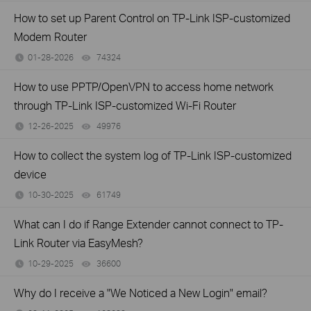
How to set up Parent Control on TP-Link ISP-customized
Modem Router
01-28-2026
74324
views
How to use PPTP/OpenVPN to access home network
through TP-Link ISP-customized Wi-Fi Router
12-26-2025
49976
views
How to collect the system log of TP-Link ISP-customized
device
10-30-2025
61749
views
What can I do if Range Extender cannot connect to TP-
Link Router via EasyMesh?
10-29-2025
36600
views
Why do I receive a "We Noticed a New Login" email?