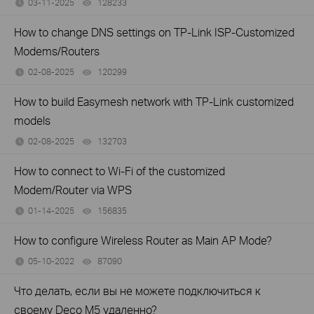
03-11-2025
128233
views
How to change DNS settings on TP-Link ISP-Customized
Modems/Routers
02-08-2025
120299
views
How to build Easymesh network with TP-Link customized
models
02-08-2025
132703
views
How to connect to Wi-Fi of the customized
Modem/Router via WPS
01-14-2025
156835
views
How to configure Wireless Router as Main AP Mode?
05-10-2022
87090
views
Что делать, если вы не можете подключиться к
своему Deco M5 удаленно?