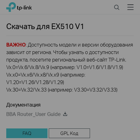
Click
Search
Menu
TP-Link, Reliably Smart
to
skip
the
Скачать для
EX510
V1
navigation
bar
ВАЖНО
: Доступность модели и версии оборудования
зависит от региона. Чтобы узнать о доступности
продукта, посетите региональный веб-сайт TP-Link.
Vx.0=Vx.6/Vx.8/Vx.9 (например: V1.0=V1.6/V1.8/V1.9)
Vx.x0=Vx.x6/Vx.x8/Vx.x9 (например:
V1.20=V1.26/V1.28/V1.29)
Vx.30=Vx.32/Vx.33 (например: V3.30=V3.32/V3.33)
Документация
BBA Router_User Guide
FAQ
GPL Код