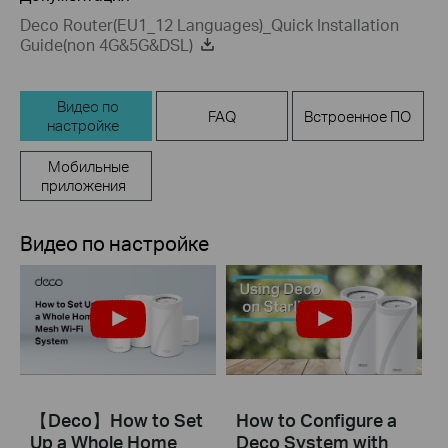
Deco Router(EU1_12 Languages)_Quick Installation
Guide(non 4G&5G&DSL)
Видео по
FAQ
Встроенное ПО
настройке
Мобильные
приложения
Видео по настройке
【Deco】How to Set
How to Configure a
Up a Whole Home
Deco System with