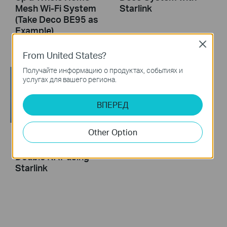
Mesh Wi-Fi System
Starlink
(Take Deco BE95 as
Example)
Close
From United States?
Получайте информацию о продуктах, событиях и
услугах для вашего региона.
ВПЕРЕД
Other Option
How to Resolve
Double NAT using
Starlink