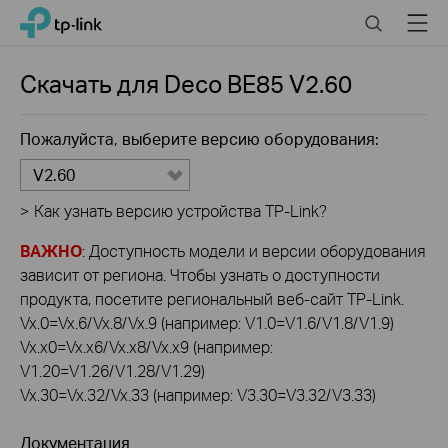
Click
Search
Menu
TP-Link, Reliably Smart
to
skip
the
Скачать для
Deco BE85
V2.60
navigation
bar
Пожалуйста, выберите версию оборудования:
V2.60
>
Как узнать версию устройства TP-Link?
ВАЖНО
: Доступность модели и версии оборудования
зависит от региона. Чтобы узнать о доступности
продукта, посетите региональный веб-сайт TP-Link.
Vx.0=Vx.6/Vx.8/Vx.9 (например: V1.0=V1.6/V1.8/V1.9)
Vx.x0=Vx.x6/Vx.x8/Vx.x9 (например:
V1.20=V1.26/V1.28/V1.29)
Vx.30=Vx.32/Vx.33 (например: V3.30=V3.32/V3.33)
Документация