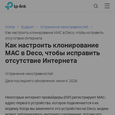
Click
Search
Menu
TP-Link, Reliably Smart
to
skip
the
navigation
Home
Support
Устранение неисправностей
bar
Как настроить клонирование MAC в Deco, чтобы исправить
отсутствие Интернета
Как настроить клонирование
MAC в Deco, чтобы исправить
отсутствие Интернета
Устранение неисправностей
Дата последнего обновления: июня 4, 2026
Некоторые интернет-провайдеры (ISP) регистрируют MAC-
адрес первого устройства, которое подключается к их
модему. Когда вы заменяете это устройство на Deco, модем
может заблокировать интернет-соединение, потому что