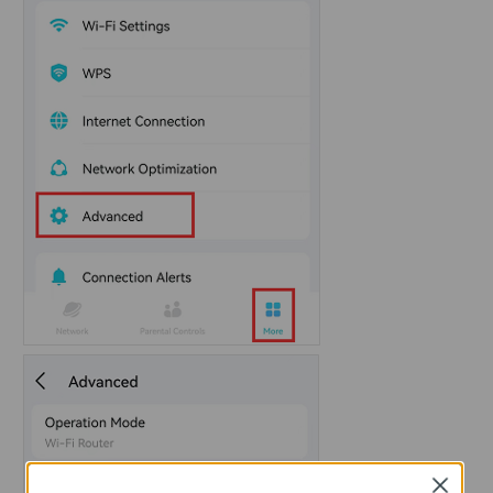
Close