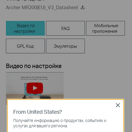
Archer MR200(EU)_V3_Datasheet
Видео по
Мобильные
FAQ
настройке
приложения
GPL Код
Эмуляторы
Видео по настройке
Close
From United States?
How to Set up TP-
Получайте информацию о продуктах, событиях и
Link 4G WiFi Router
услугах для вашего региона.