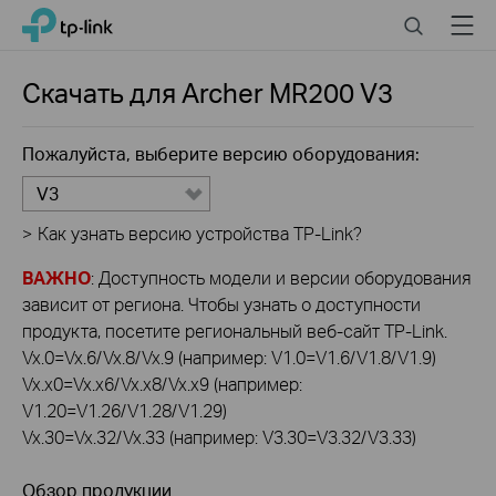
Click
Search
Menu
TP-Link, Reliably Smart
to
skip
the
Скачать для
Archer MR200
V3
navigation
bar
Пожалуйста, выберите версию оборудования:
V3
>
Как узнать версию устройства TP-Link?
ВАЖНО
: Доступность модели и версии оборудования
зависит от региона. Чтобы узнать о доступности
продукта, посетите региональный веб-сайт TP-Link.
Vx.0=Vx.6/Vx.8/Vx.9 (например: V1.0=V1.6/V1.8/V1.9)
Vx.x0=Vx.x6/Vx.x8/Vx.x9 (например:
V1.20=V1.26/V1.28/V1.29)
Vx.30=Vx.32/Vx.33 (например: V3.30=V3.32/V3.33)
Обзор продукции