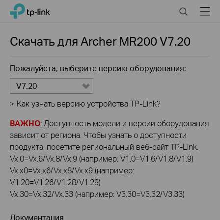
Click
Search
Menu
TP-Link, Reliably Smart
to
skip
the
Скачать для
Archer MR200
V7.20
navigation
bar
Пожалуйста, выберите версию оборудования:
V7.20
>
Как узнать версию устройства TP-Link?
ВАЖНО
: Доступность модели и версии оборудования
зависит от региона. Чтобы узнать о доступности
продукта, посетите региональный веб-сайт TP-Link.
Vx.0=Vx.6/Vx.8/Vx.9 (например: V1.0=V1.6/V1.8/V1.9)
Vx.x0=Vx.x6/Vx.x8/Vx.x9 (например:
V1.20=V1.26/V1.28/V1.29)
Vx.30=Vx.32/Vx.33 (например: V3.30=V3.32/V3.33)
Документация