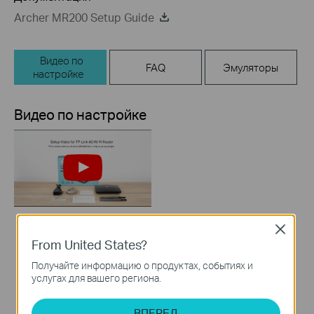
Archer MR200 Setup Guide
Видео по
FAQ
Эмуляторы
настройке
Видео по настройке
Close
How to Set up TP-
From United States?
Link 4G WiFi Router
Получайте информацию о продуктах, событиях и
услугах для вашего региона.
ВПЕРЕД