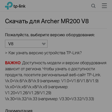
Click
Search
Menu
TP-Link, Reliably Smart
to
skip
the
Скачать для
Archer MR200
V8
navigation
bar
Пожалуйста, выберите версию оборудования:
V8
>
Как узнать версию устройства TP-Link?
ВАЖНО
: Доступность модели и версии оборудования
зависит от региона. Чтобы узнать о доступности
продукта, посетите региональный веб-сайт TP-Link.
Vx.0=Vx.6/Vx.8/Vx.9 (например: V1.0=V1.6/V1.8/V1.9)
Vx.x0=Vx.x6/Vx.x8/Vx.x9 (например:
V1.20=V1.26/V1.28/V1.29)
Vx.30=Vx.32/Vx.33 (например: V3.30=V3.32/V3.33)
Документация