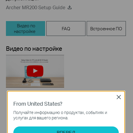
Archer MR200 Setup Guide
Видео по
FAQ
Встроенное ПО
настройке
Видео по настройке
Close
How to Set up TP-
From United States?
Link 4G WiFi Router
Получайте информацию о продуктах, событиях и
услугах для вашего региона.
ВПЕРЕД