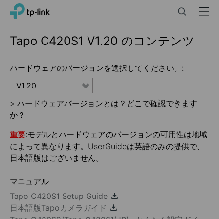
Click
Search
Menu
TP-Link, Reliably Smart
to
skip
the
Tapo C420S1
V1.20
のコンテンツ
navigation
bar
ハードウェアのバージョンを選択してください。:
V1.20
>
ハードウェアバージョンとは？どこで確認できます
か？
重要
:モデルとハードウェアのバージョンの可用性は地域
によって異なります。UserGuideは英語のみの提供で、
日本語版はございません。
マニュアル
Tapo C420S1 Setup Guide
日本語版Tapoカメラガイド