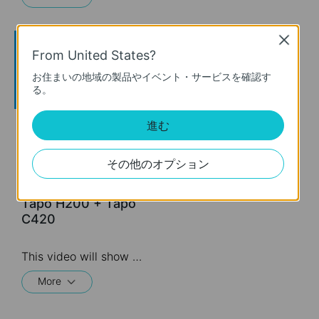
Close
From United States?
お住まいの地域の製品やイベント・サービスを確認す
る。
進む
How to Reset Your
Tapo Smart Wire-
その他のオプション
Free Security
Camera System:
Tapo H200 + Tapo
C420
This video will show you how to reset your wire-free security camera and the hub.
More