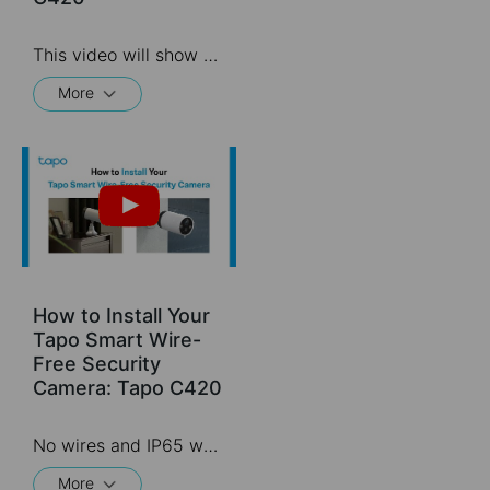
This video will show you how to set up your wire-free security camera system Tapo C420S2.  2K QHD: Now with 1.7 times more pixels than 1080p, providing clearer videos and photos.  180-Day Battery Life*: Install anywhere with long battery life. The rechargeable and removable battery with a low-power protocol extends your usage.  Full-Color Night Vision: Reveal high-fidelity details and color at night with the starlight sensor.  Smart AI Detection and Notification: Smart AI identifies people, pets, packages, and cars, notifying you as needed.  Wire-Free Placement: No wires means you can place the cameras almost anywhere inside or outside-whatever works for you!
More
How to Install Your
Tapo Smart Wire-
Free Security
Camera: Tapo C420
No wires and IP65 water & dust resistant means you can place the camera almost anywhere inside or outside-whatever works for you! This video will show you how to mount your wire-free security camera on a wall or set on a table.
More