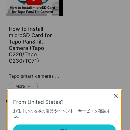
How to Install
microSD Card for
Tapo Pan&Tilt
Camera (Tapo
C220/Tapo
C230/TC71)
Tapo smart cameras do much more than traditional cameras. High resolution videos deliver crystal-clear images while smart motion detection and instant notifications make sure you never miss a thing. Two-way audio lets you communicate with your loved ones in real time.
More
Close
From United States?
お住まいの地域の製品やイベント・サービスを確認す
る。