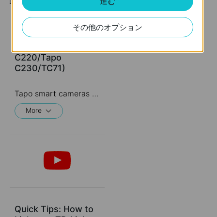
進む
How to Mount Your
その他のオプション
Tapo Pan&Tilt
Camera (Tapo
C220/Tapo
C230/TC71)
Tapo smart cameras do much more than traditional cameras. High resolution videos deliver crystal-clear images while smart motion detection and instant notifications make sure you never miss a thing. Two-way audio lets you communicate with your loved ones in real time.
More
Quick Tips: How to