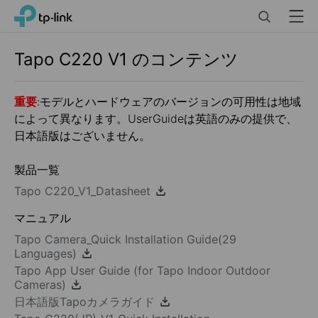
Click
Search
Menu
TP-Link, Reliably Smart
to
skip
the
Tapo C220
V1
のコンテンツ
navigation
bar
重要
:モデルとハードウェアのバージョンの可用性は地域
によって異なります。UserGuideは英語のみの提供で、
日本語版はございません。
製品一覧
Tapo C220_V1_Datasheet
マニュアル
Tapo Camera_Quick Installation Guide(29
Languages)
Tapo App User Guide (for Tapo Indoor Outdoor
Cameras)
日本語版Tapoカメラガイド