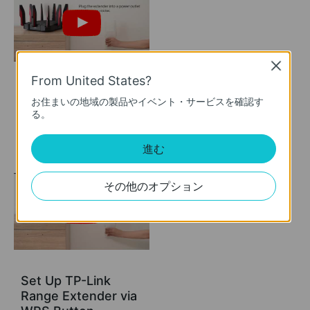
Close
From United States?
Set Up TP-Link
お住まいの地域の製品やイベント・サービスを確認す
Range Extender via
る。
Web Browser
進む
その他のオプション
Set Up TP-Link
Range Extender via