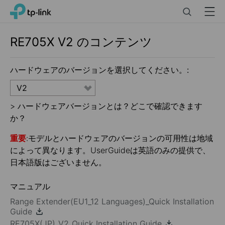
Click
Search
Menu
TP-Link, Reliably Smart
to
skip
the
RE705X
V2
のコンテンツ
navigation
bar
ハードウェアのバージョンを選択してください。:
V2
>
ハードウェアバージョンとは？どこで確認できます
か？
重要
:モデルとハードウェアのバージョンの可用性は地域
によって異なります。UserGuideは英語のみの提供で、
日本語版はございません。
マニュアル
Range Extender(EU1_12 Languages)_Quick Installation
Guide
RE705X(JP)_V2_Quick Installation Guide