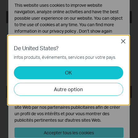
This website uses cookies to improve website
navigation, analyze online activities and have the best
USB_Printer_Controller_Utility_Mac
possible user experience on our website. You can object
to the use of cookies at any time. You can find more
Date de publication:
2018-10-29
information in our
privacy policy
.
Don’t show again
Close
Langue:
Anglais
Cookies basiques
De United States?
Ces cookies sont nécessaires au fonctionnement du
Taille du fichier:
2.53 MB
site Web et ne peuvent pas être désactivés dans vos
Infos produits, événements, services pour votre pays.
systèmes.
Système d'Exploitation: Mac OS 10.9-10.14
OK
Cookies d'analyse et marketing
Les cookies d'analyse nous permettent d'analyser vos
activités sur notre site Web pour améliorer et ajuster les
Autre option
USB_Printer_Controller_Utility_Windows
fonctionnalités de notre site Web.
Les cookies marketing peuvent être définis via notre
Date de publication:
2017-03-14
site Web par nos partenaires publicitaires afin de créer
un profil de vos intérêts et pour vous montrer des
Langue:
Anglais
publicités pertinentes sur d'autres sites Web.
Taille du fichier:
14.26MB
Accepter tous les cookies