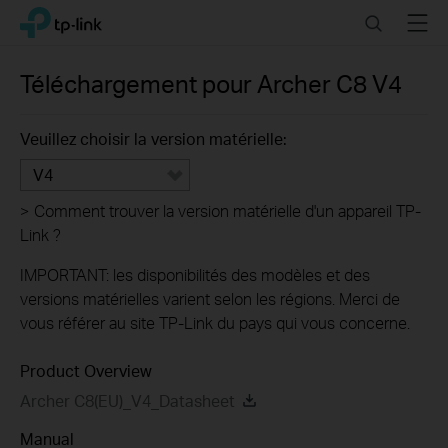
Click
Search
Menu
TP-Link, Reliably Smart
to
skip
the
Téléchargement pour
Archer C8
V4
navigation
bar
Veuillez choisir la version matérielle:
V4
>
Comment trouver la version matérielle d'un appareil TP-
Link ?
IMPORTANT: les disponibilités des modèles et des
versions matérielles varient selon les régions. Merci de
vous référer au site TP-Link du pays qui vous concerne.
Product Overview
Archer C8(EU)_V4_Datasheet
Manual