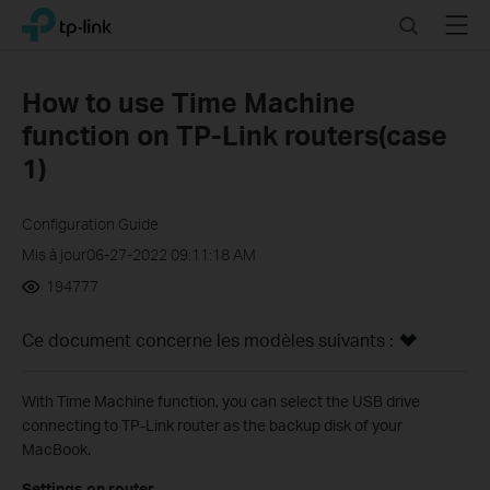
Click
Search
Menu
TP-Link, Reliably Smart
to
skip
the
How to use Time Machine
navigation
function on TP-Link routers(case
bar
1)
Configuration Guide
Mis à jour06-27-2022 09:11:18 AM
194777
Ce document concerne les modèles suivants :
With Time Machine function, you can select the USB drive
connecting to TP-Link router as the backup disk of your
MacBook.
Settings on router