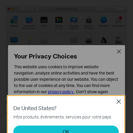
Close
Your Privacy Choices
This website uses cookies to improve website
navigation, analyze online activities and have the best
possible user experience on our website. You can object
to the use of cookies at any time. You can find more
information in our
privacy policy
.
Don’t show again
Close
Cookies basiques
Step 5
De United States?
Ces cookies sont nécessaires au fonctionnement du
Select
BackupTM
on Archer C9 as Backup Disk.
site Web et ne peuvent pas être désactivés dans vos
Infos produits, événements, services pour votre pays.
systèmes.
OK
Cookies d'analyse et marketing