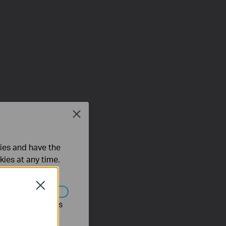
Close
ties and have the
kies at any time.
Close
s être désactivés