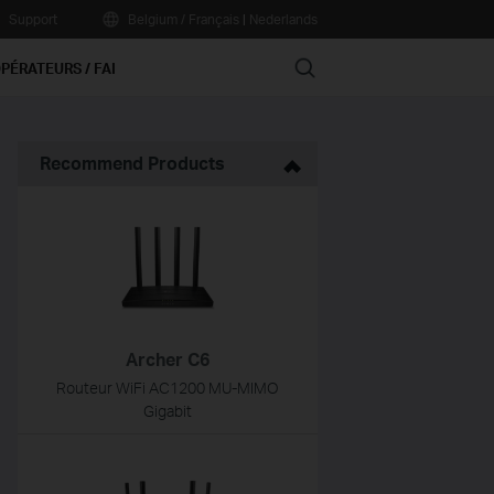
Support
Belgium / Français
|
Nederlands
Search
PÉRATEURS / FAI
Recommend Products
Archer C6
Routeur WiFi AC1200 MU-MIMO
Gigabit