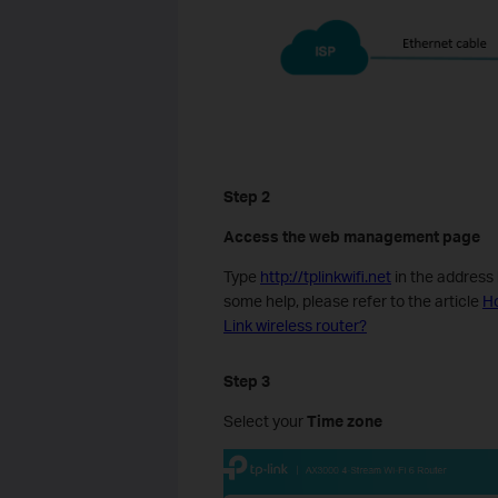
Step 2
Access the web management page
Type
http://tplinkwifi.net
in the address
some help, please refer to the article
Ho
Link wireless router?
Step 3
Select your
Time zone