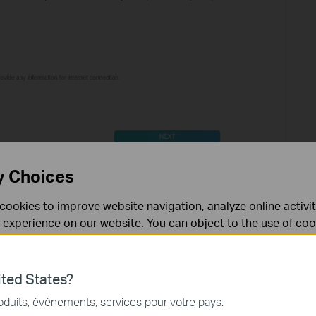
y Choices
cookies to improve website navigation, analyze online activi
 experience on our website. You can object to the use of coo
outer. Please choose
“Use Default MAC Address”
if you are not
 information in our
privacy policy
.
Don’t show again
ted States?
nécessaires au fonctionnement du site Web et ne peuvent pa
oduits, événements, services pour votre pays.
.