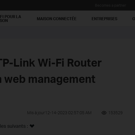
Becomes a partner
FI POUR LA
MAISON CONNECTÉE
ENTREPRISES
O
ISON
TP-Link Wi-Fi Router
on web management
Mis à jour12-14-2023 02:57:05 AM
153529
s suivants :