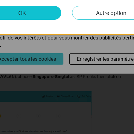
 et marketing
OK
Autre option
yse nous permettent d'analyser vos activités sur notre site 
tionnalités de notre site Web.
ing peuvent être définis via notre site Web par nos partenair
rofil de vos intérêts et pour vous montrer des publicités pert
.
Accepter tous les cookies
Enregistrer les paramètre
TV/VLAN)
, choose
Singapore-Singtel
as ISP Profile, then click on