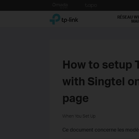
Click
to
TP-Link, Reliably Smart
skip
RÉSEAU WI
MA
the
navigation
bar
How to setup 
with Singtel 
page
When You Set Up
Ce document concerne les modèle