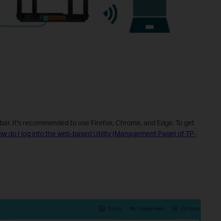
 bar. It's recommended to use Firefox, Chrome, and Edge.
To get
w do I log into the web-based Utility (Management Page) of TP-