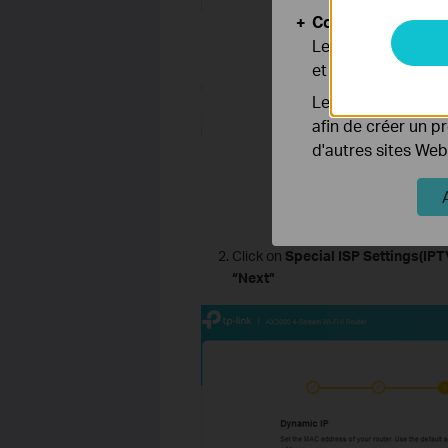
Cookies d'analyse
Les cookies d'anal
et ajuster les fonc
Les cookies market
afin de créer un p
d'autres sites Web
Click on
Special ISP Settings(IP
“Next”