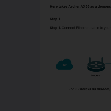
Here takes Archer AX55 as a demonst
Step 1
Step 1.
Connect
Ethernet
cable
to
your
Pic 2
There is no modem, I