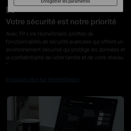
Enregistrer les paramètres
Votre sécurité est notre priorité
Avec TP-Link HomeShield, profitez de
fonctionnalités de sécurité avancées qui offrent un
environnement sécurisé qui protège les données et
la confidentialité de votre famille et de votre réseau.
*
En savoir plus sur HomeShield >