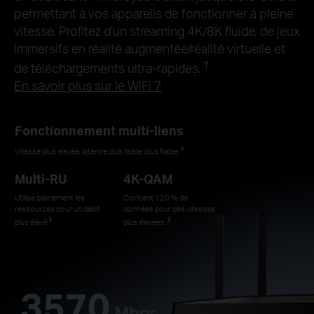
permettant à vos appareils de fonctionner à pleine
vitesse. Profitez d'un streaming 4K/8K fluide, de jeux
immersifs en réalité augmentée/réalité virtuelle et
†
de téléchargements ultra-rapides.
En savoir plus sur le WiFi 7
Fonctionnement multi-liens
‡
Vitesse plus élevée, latence plus faible, plus fiable.
Multi-RU
4K-QAM
Utilise pleinement les
Contient 120 % de
ressources pour un débit
données pour des vitesses
‡
‡
plus élevé
plus élevées.
3570