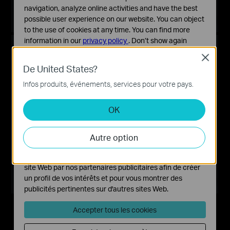
navigation, analyze online activities and have the best
possible user experience on our website. You can object
to the use of cookies at any time. You can find more
information in our
privacy policy
.
Don’t show again
Appareils Archer BE220 +
Close
Cookies basiques
EasyMesh
De United States?
Ces cookies sont nécessaires au fonctionnement du
site Web et ne peuvent pas être désactivés dans vos
Infos produits, événements, services pour votre pays.
systèmes.
OK
Cookies d'analyse et marketing
Les cookies d'analyse nous permettent d'analyser vos
activités sur notre site Web pour améliorer et ajuster les
Autre option
fonctionnalités de notre site Web.
Les cookies marketing peuvent être définis via notre
site Web par nos partenaires publicitaires afin de créer
un profil de vos intérêts et pour vous montrer des
publicités pertinentes sur d'autres sites Web.
Accepter tous les cookies