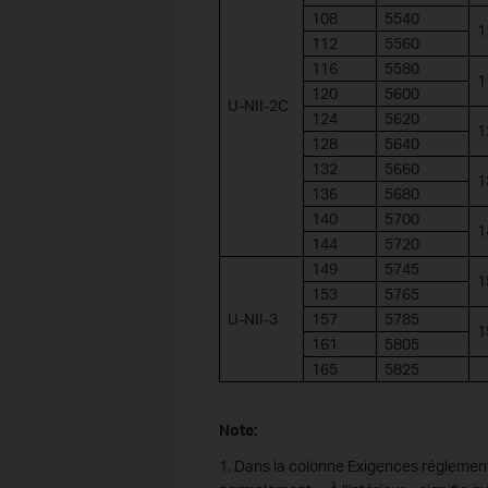
108
5540
1
112
5560
116
5580
1
120
5600
U-NII-2C
124
5620
1
128
5640
132
5660
1
136
5680
140
5700
1
144
5720
149
5745
1
153
5765
U-NII-3
157
5785
1
161
5805
165
5825
Note:
1. Dans la colonne Exigences réglementair