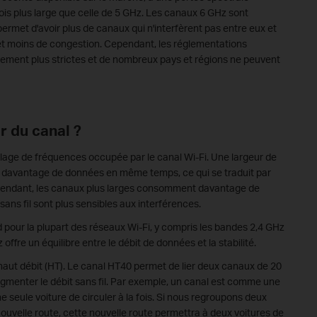
fois plus large que celle de 5 GHz. Les canaux 6 GHz sont
rmet d'avoir plus de canaux qui n'interfèrent pas entre eux et
 et moins de congestion. Cependant, les réglementations
ement plus strictes et de nombreux pays et régions ne peuvent
ur du canal ?
 plage de fréquences occupée par le canal Wi-Fi. Une largeur de
e davantage de données en même temps, ce qui se traduit par
pendant, les canaux plus larges consomment davantage de
sans fil sont plus sensibles aux interférences.
 pour la plupart des réseaux Wi-Fi, y compris les bandes 2,4 GHz
offre un équilibre entre le débit de données et la stabilité.
 haut débit (HT). Le canal HT40 permet de lier deux canaux de 20
menter le débit sans fil. Par exemple, un canal est comme une
e seule voiture de circuler à la fois. Si nous regroupons deux
uvelle route, cette nouvelle route permettra à deux voitures de