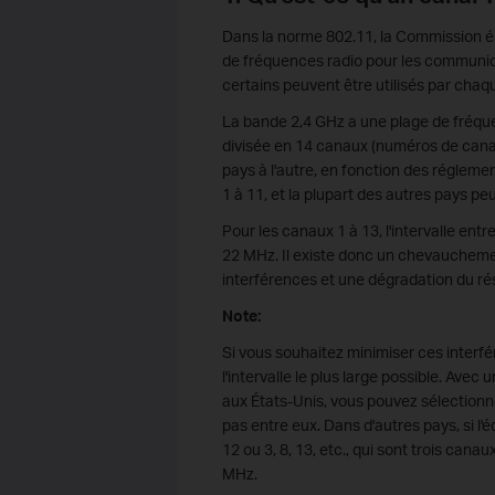
Dans la norme 802.11, la Commission él
de fréquences radio pour les communica
certains peuvent être utilisés par cha
La bande 2,4 GHz a une plage de fréquen
divisée en 14 canaux (numéros de canal
pays à l'autre, en fonction des régleme
1 à 11, et la plupart des autres pays peu
Pour les canaux 1 à 13, l'intervalle ent
22 MHz. Il existe donc un chevauchemen
interférences et une dégradation du ré
Note:
Si vous souhaitez minimiser ces interfé
l'intervalle le plus large possible. Ave
aux États-Unis, vous pouvez sélectionner
pas entre eux. Dans d'autres pays, si l
12 ou 3, 8, 13, etc., qui sont trois cana
MHz.