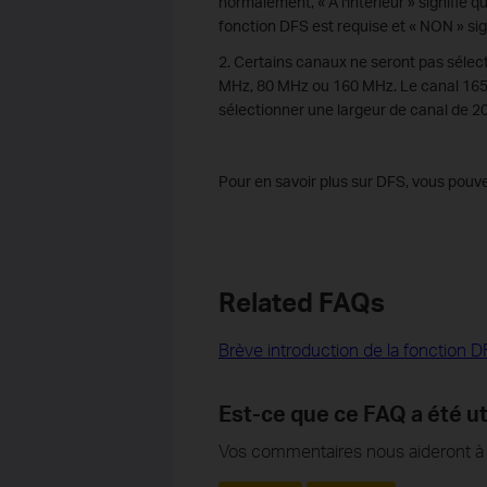
normalement, « À l'intérieur » signifie qu'
fonction DFS est requise et « NON » signi
2. Certains canaux ne seront pas sélect
MHz, 80 MHz ou 160 MHz. Le canal 165 es
sélectionner une largeur de canal de 2
Pour en savoir plus sur DFS, vous pouv
Related FAQs
Brève introduction de la fonction 
Est-ce que ce FAQ a été ut
Vos commentaires nous aideront à a