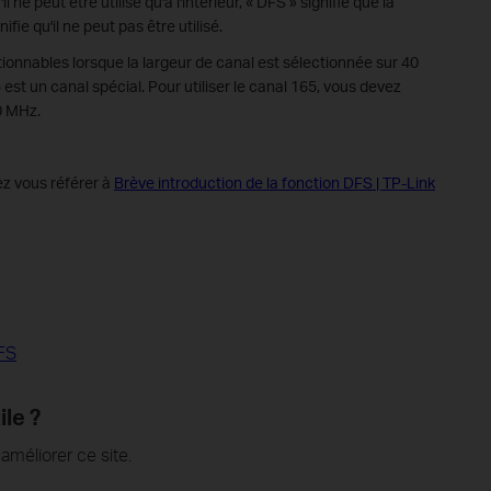
il ne peut être utilisé qu'à l'intérieur, « DFS » signifie que la
fie qu'il ne peut pas être utilisé.
ionnables lorsque la largeur de canal est sélectionnée sur 40
t un canal spécial. Pour utiliser le canal 165, vous devez
0 MHz.
ez vous référer à
Brève introduction de la fonction DFS | TP-Link
DFS
ile ?
méliorer ce site.