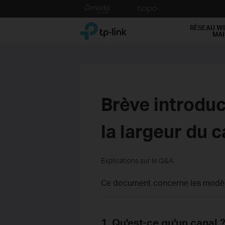
Click
to
TP-Link, Reliably Smart
skip
RÉSEAU WI
MA
the
navigation
bar
Brève introduct
la largeur du 
Explications sur le Q&A
Ce document concerne les modèle
1. Qu'est-ce qu'un canal 