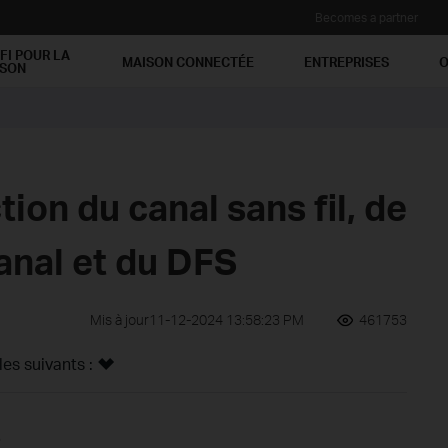
Becomes a partner
FI POUR LA
MAISON CONNECTÉE
ENTREPRISES
O
ISON
ion du canal sans fil, de
canal et du DFS
Mis à jour11-12-2024 13:58:23 PM
461753
s suivants :
?