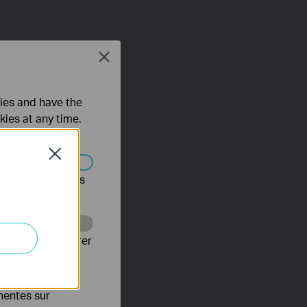
Close
ties and have the
kies at any time.
Close
s être désactivés
Web pour améliorer
es publicitaires
inentes sur