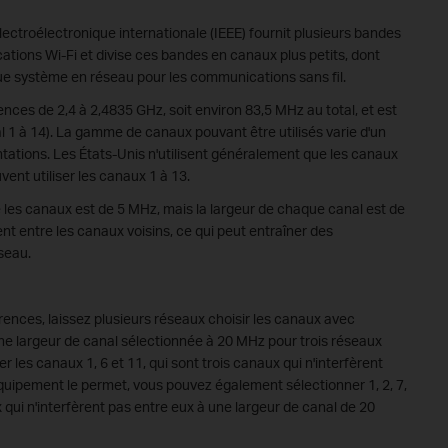
ectroélectronique internationale (IEEE) fournit plusieurs bandes
tions Wi-Fi et divise ces bandes en canaux plus petits, dont
que système en réseau pour les communications sans fil.
ces de 2,4 à 2,4835 GHz, soit environ 83,5 MHz au total, et est
 1 à 14). La gamme de canaux pouvant être utilisés varie d'un
ntations. Les États-Unis n'utilisent généralement que les canaux
vent utiliser les canaux 1 à 13.
re les canaux est de 5 MHz, mais la largeur de chaque canal est de
t entre les canaux voisins, ce qui peut entraîner des
seau.
rences, laissez plusieurs réseaux choisir les canaux avec
c une largeur de canal sélectionnée à 20 MHz pour trois réseaux
 les canaux 1, 6 et 11, qui sont trois canaux qui n'interfèrent
'équipement le permet, vous pouvez également sélectionner 1, 2, 7,
ux qui n'interfèrent pas entre eux à une largeur de canal de 20