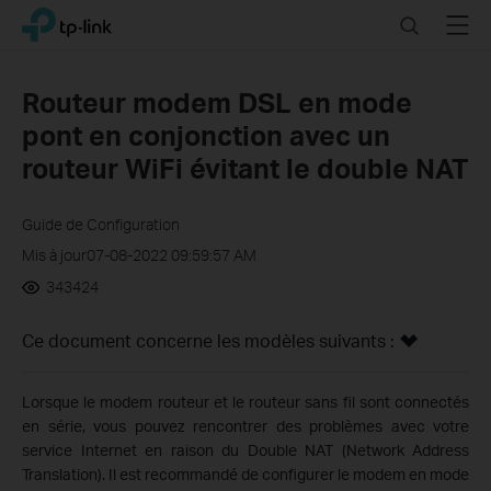
Click
Search
Menu
TP-Link, Reliably Smart
to
skip
the
Routeur modem DSL en mode
navigation
pont en conjonction avec un
bar
routeur WiFi évitant le double NAT
Guide de Configuration
Mis à jour07-08-2022 09:59:57 AM
343424
Ce document concerne les modèles suivants :
Lorsque le modem routeur et le routeur sans fil sont connectés
en série, vous pouvez rencontrer des problèmes avec votre
service Internet en raison du Double NAT (Network Address
Translation). Il est recommandé de configurer le modem en mode