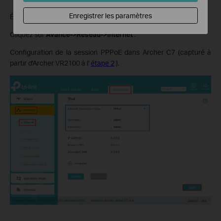
Enregistrer les paramètres
Étape 7 :
Cliquez sur
Avancé->Réseau->Internet
.
Configuration de la session PPPoE dans Archer C7 (capturé à
partir d'Archer VR2100 à l'
étape 2
).