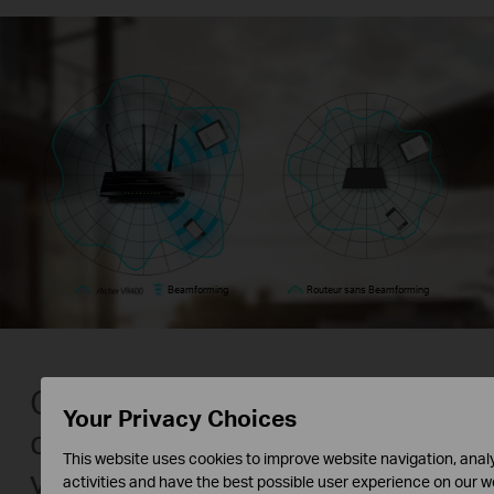
Beamforming
Routeur sans Beamforming
Connexions Gigabit pour
Your Privacy Choices
des transferts de données à
This website uses cookies to improve website navigation, anal
vitesse maximale
activities and have the best possible user experience on our w