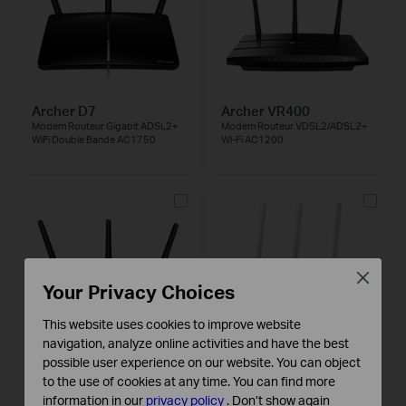
Archer D7
Archer VR400
Modem Routeur Gigabit ADSL2+
Modem Routeur VDSL2/ADSL2+
WiFi Double Bande AC1750
Wi-Fi AC1200
Close
Your Privacy Choices
This website uses cookies to improve website
navigation, analyze online activities and have the best
possible user experience on our website. You can object
Archer D5
Archer VR200
to the use of cookies at any time. You can find more
Modem Routeur ADSL2+ Gigabit
AC750 Wireless Dual Band
information in our
privacy policy
.
Don’t show again
WiFi Double Bande AC1200
Gigabit VDSL2 Modem Router