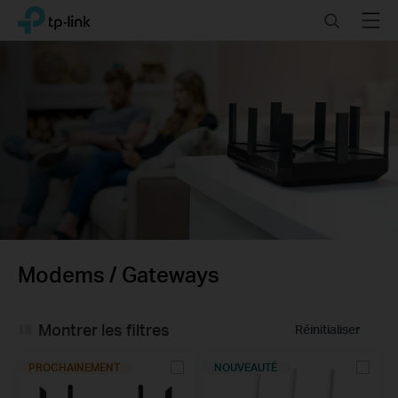
Click
Search
Menu
TP-Link, Reliably Smart
to
skip
the
navigation
bar
Modems / Gateways
Montrer les filtres
Réinitialiser
PROCHAINEMENT
NOUVEAUTÉ