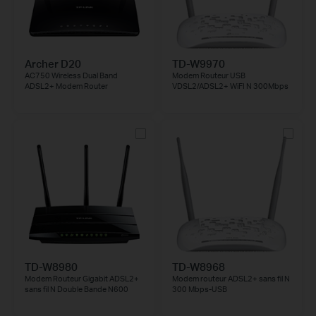
Archer D20
TD-W9970
AC750 Wireless Dual Band
Modem Routeur USB
ADSL2+ Modem Router
VDSL2/ADSL2+ WiFI N 300Mbps
TD-W8980
TD-W8968
Modem Routeur Gigabit ADSL2+
Modem routeur ADSL2+ sans fil N
sans fil N Double Bande N600
300 Mbps-USB