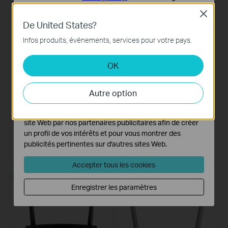
Close
Cookies basiques
De United States?
Ces cookies sont nécessaires au fonctionnement du
NOUVEAUTÉ
site Web et ne peuvent pas être désactivés dans vos
Infos produits, événements, services pour votre pays.
systèmes.
OK
Cookies d'analyse et marketing
Les cookies d'analyse nous permettent d'analyser vos
activités sur notre site Web pour améliorer et ajuster les
Autre option
fonctionnalités de notre site Web.
Les cookies marketing peuvent être définis via notre
site Web par nos partenaires publicitaires afin de créer
Archer VR600
Archer D2
un profil de vos intérêts et pour vous montrer des
AC1600 Wireless Gigabit
Modem Routeur ADSL2+ Wi-Fi
publicités pertinentes sur d'autres sites Web.
VDSL/ADSL Modem Router
Double Bande AC750
Accepter tous les cookies
NOUVEAUTÉ
Enregistrer les paramètres