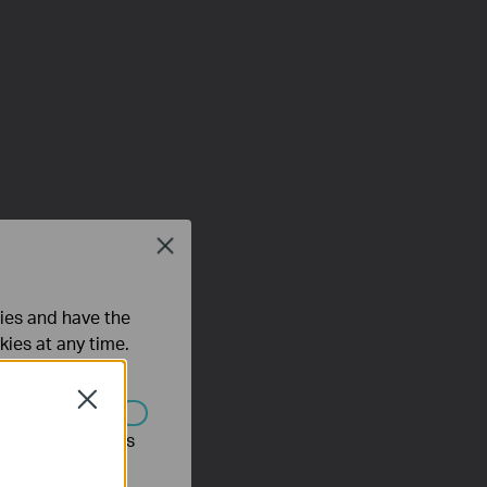
Close
ties and have the
kies at any time.
Close
s être désactivés