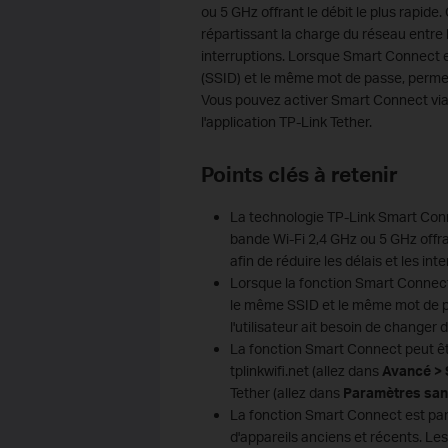
ou 5 GHz offrant le débit le plus rapide
répartissant la charge du réseau entre 
interruptions. Lorsque Smart Connect 
(SSID) et le même mot de passe, permett
Vous pouvez activer Smart Connect via l
l'application TP-Link Tether.
Points clés à retenir
La technologie TP-Link Smart Con
bande Wi-Fi 2,4 GHz ou 5 GHz offran
afin de réduire les délais et les int
Lorsque la fonction Smart Connect
le même SSID et le même mot de p
l'utilisateur ait besoin de change
La fonction Smart Connect peut êtr
tplinkwifi.net (allez dans
Avancé > S
Tether (allez dans
Paramètres sans
La fonction Smart Connect est par
d'appareils anciens et récents. Le