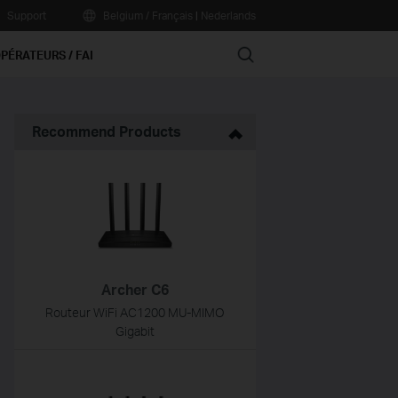
Support
Belgium / Français
|
Nederlands
Search
PÉRATEURS / FAI
Recommend Products
Archer C6
Routeur WiFi AC1200 MU-MIMO
Gigabit