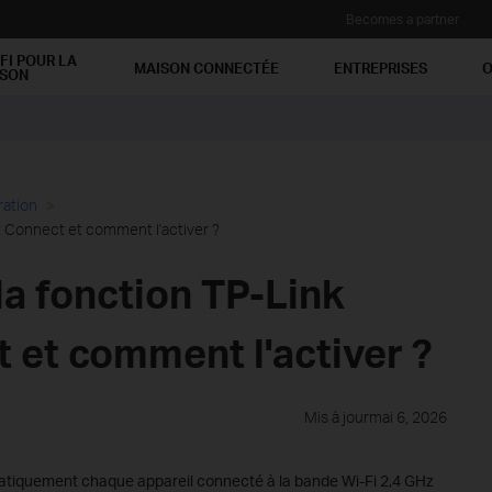
Becomes a partner
FI POUR LA
MAISON CONNECTÉE
ENTREPRISES
O
ISON
ration
t Connect et comment l'activer ?
la fonction TP-Link
 et comment l'activer ?
Mis à jourmai 6, 2026
atiquement chaque appareil connecté à la bande Wi-Fi 2,4 GHz