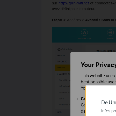
sur
http://tplinkwifi.net
et connectez-vo
avez défini pour le routeur.
Étape 3 :
Accédez à
Avancé
>
Sans fil
Your Privac
This website uses 
best possible user
You can find more
Cookies basiques
De Uni
Ces cookies sont 
Infos pr
dans vos systèmes