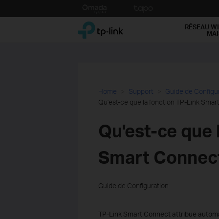
Click
to
TP-Link, Reliably Smart
skip
RÉSEAU WI
MA
the
navigation
bar
Home
Support
Guide de Configu
Qu'est-ce que la fonction TP-Link Smar
Qu'est-ce que 
Smart Connect
Guide de Configuration
TP-Link Smart Connect attribue autom