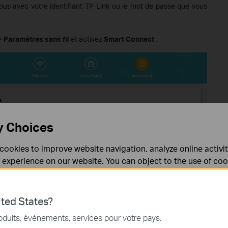
us avec votre identifiant TP-Link ou le mot de passe que vous
>
Paramètres sans fil
et activez
Smart Connect
.
y Choices
cookies to improve website navigation, analyze online activi
 experience on our website. You can object to the use of coo
 information in our
privacy policy
.
Don’t show again
ted States?
nécessaires au fonctionnement du site Web et ne peuvent pa
oduits, événements, services pour votre pays.
.