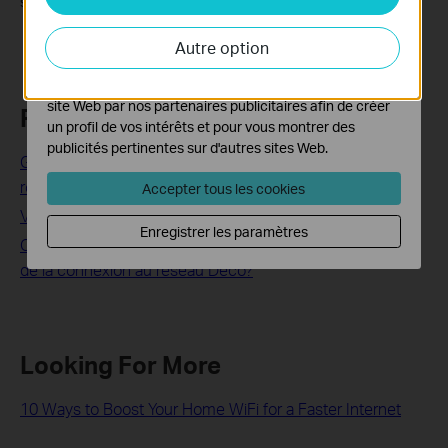
supplémentaire, contactez
le support technique de TP-Link
.
Les cookies d'analyse nous permettent d'analyser vos
activités sur notre site Web pour améliorer et ajuster les
Autre option
fonctionnalités de notre site Web.
Les cookies marketing peuvent être définis via notre
site Web par nos partenaires publicitaires afin de créer
Related FAQs
un profil de vos intérêts et pour vous montrer des
publicités pertinentes sur d'autres sites Web.
Guide de positionnement et d'installation de l'antenne du
routeur TP-Link : 6 conseils pour un meilleur Wi-Fi
Accepter tous les cookies
Votre routeur TP-Link ne se connecte pas à Internet ?
Enregistrer les paramètres
Que puis-je faire si la connexion Internet est instable lors
de la connexion au réseau Deco?
Looking For More
10 Ways to Boost Your Home WiFi for a Faster Internet