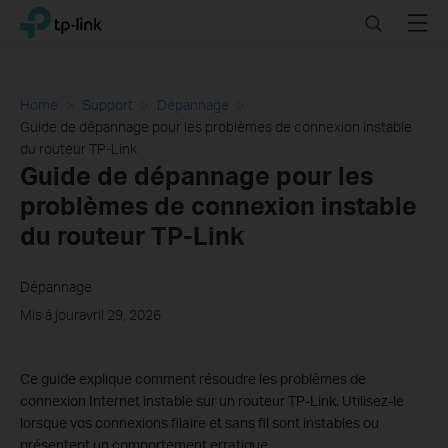
Click
Search
Menu
TP-Link, Reliably Smart
to
skip
the
navigation
Home
Support
Dépannage
bar
Guide de dépannage pour les problèmes de connexion instable
du routeur TP-Link
Guide de dépannage pour les
problèmes de connexion instable
du routeur TP-Link
Dépannage
Mis à jouravril 29, 2026
Ce guide explique comment résoudre les problèmes de
connexion Internet instable sur un routeur TP-Link. Utilisez-le
lorsque vos connexions filaire et sans fil sont instables ou
présentent un comportement erratique.