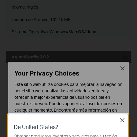
Idioma:
Inglés
Tamaño de Archivo:
132.15 MB
Sistema Operativo: Windows/Mac OS/Linux
AginetConfig 3.0.2
Close
Fecha de Publicación:
2023-05-01
Your Privacy Choices
Idioma:
Inglés
Este sitio web utiliza cookies para mejorar la navegación
por el sitio web, analizar las actividades en línea y
Tamaño de Archivo:
127.79 MB
ofrecer la mejor experiencia de usuario posible en
nuestro sitio web. Puedes oponerte al uso de cookies en
Sistema Operativo: Windows/Mac OS/Linux
cualquier momento. Encontrarás más información en
nuestra
política de privacidad
.
Aplicación para aplicar configuración por lotes en
Close
dispositivos Aginet.
De United States?
Cookies Básicas
Estas cookies son necesarias para el funcionamiento
Obtener productos, eventos y servicios para su región.