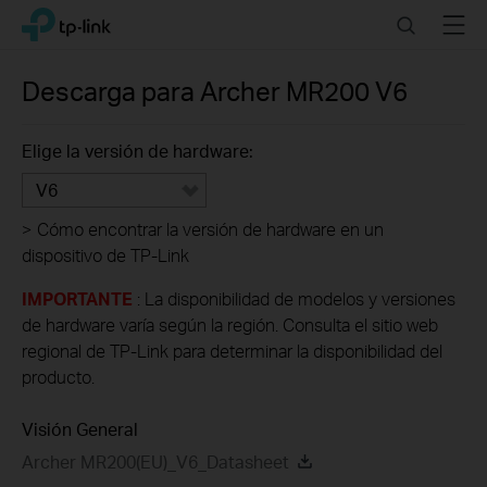
Click
Search
Menu
TP-Link, Reliably Smart
to
skip
the
Descarga para
Archer MR200
V6
navigation
bar
Elige la versión de hardware:
V6
>
Cómo encontrar la versión de hardware en un
dispositivo de TP-Link
IMPORTANTE
: La disponibilidad de modelos y versiones
de hardware varía según la región. Consulta el sitio web
regional de TP-Link para determinar la disponibilidad del
producto.
Visión General
Archer MR200(EU)_V6_Datasheet