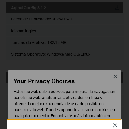
AginetConfig 3.1.2
Fecha de Publicación:
2025-09-16
Idioma:
Inglés
Tamaño de Archivo:
132.15 MB
Sistema Operativo: Windows/Mac OS/Linux
Close
AginetConfig 3.0.2
Your Privacy Choices
Fecha de Publicación:
2023-05-01
Este sitio web utiliza cookies para mejorar la navegación
por el sitio web, analizar las actividades en línea y
Idioma:
Inglés
ofrecer la mejor experiencia de usuario posible en
nuestro sitio web. Puedes oponerte al uso de cookies en
Tamaño de Archivo:
127.79 MB
cualquier momento. Encontrarás más información en
nuestra
política de privacidad
.
Sistema Operativo: Windows/Mac OS/Linux
Close