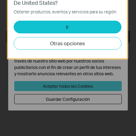
De United States?
Cookies Básicas
Aplicación para aplicar configuración por lotes en
Estas cookies son necesarias para el funcionamiento
Obtener productos, eventos y servicios para su región.
dispositivos Aginet.
del sitio web y no pueden desactivarse en tu sistema.
Ir
Cookies de Análisis y de Marketing
Las cookies de análisis nos permiten analizar tus
Agile Config 2.0
actividades en nuestro sitio web con el fin de mejorar y
Otras opciones
adaptar la funcionalidad del mismo.
Fecha de Publicación:
2022-01-01
Las cookies de marketing pueden ser instaladas a
Idioma:
través de nuestro sitio web por nuestros socios
Inglés
publicitarios con el fin de crear un perfil de tus intereses
Tamaño de Archivo:
5.47 MB
y mostrarte anuncios relevantes en otros sitios web.
Sistema Operativo: Windows/Mac OS/Linux
Aceptar todas las Cookies
Guardar Configuración
Aplicación para aplicar configuración por lotes en
dispositivos Aginet.