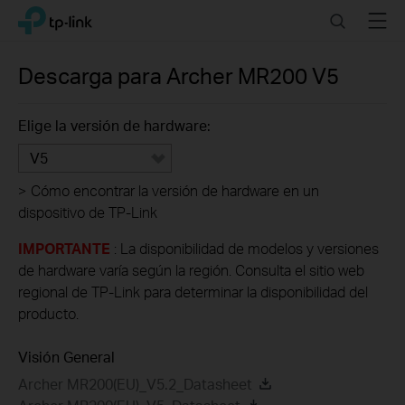
Click
Search
Menu
TP-Link, Reliably Smart
to
skip
the
Descarga para
Archer MR200
V5
navigation
bar
Elige la versión de hardware:
V5
>
Cómo encontrar la versión de hardware en un
dispositivo de TP-Link
IMPORTANTE
: La disponibilidad de modelos y versiones
de hardware varía según la región. Consulta el sitio web
regional de TP-Link para determinar la disponibilidad del
producto.
Visión General
Archer MR200(EU)_V5.2_Datasheet