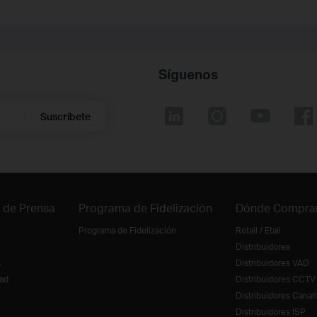
Síguenos
Suscríbete
 de Prensa
Programa de Fidelización
Dónde Compra
Programa de Fidelización
Retail / Etail
Distribuidores
s
Distribuidores VAD
ad
Distribuidores CCTV
Distribuidores Canar
Distribuidores ISP