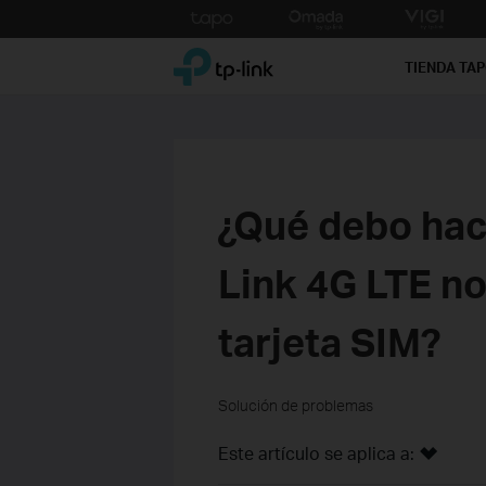
Click
to
TP-Link, Reliably Smart
skip
TIENDA TA
the
navigation
bar
¿Qué debo hace
Link 4G LTE no
tarjeta SIM?
Solución de problemas
Este artículo se aplica a: