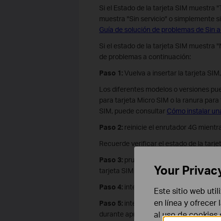
Si el Estado de la tarjeta SIM muestra "
muestra "Sin servicio" o simplemente si
Guía de solución de problemas de Sin a
Si el estado de la tarjeta SIM muestra 
de problemas a continuación:
Paso 1:
Vuelva a insertar la tarjeta SI
Los diferentes modelos o versiones pue
para tarjeta Micro SIM o la ranura para
SIM, puede consultar
Cómo instalar una
Paso 2:
reinicie el enrutador 4G mientra
Recuerde verificar el estado de la ta
Paso 3:
pruebe la tarjeta SIM en otro e
Your Privac
tarjeta SIM funcione correctamente.
Paso 4:
intente insertar una tarjeta SIM
Este sitio web uti
en línea y ofrecer
Paso 5:
intente restablecer el disposit
al uso de cookies
durante aproximadamente 10 segundos