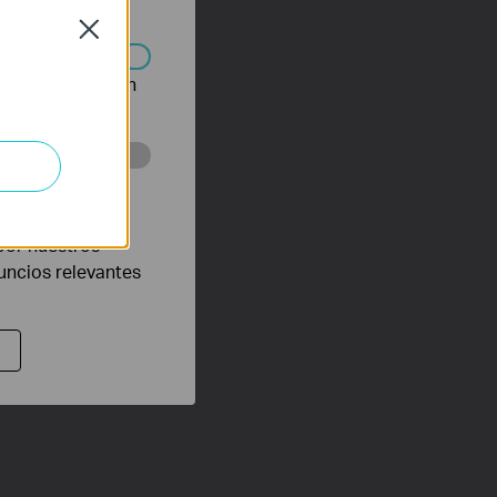
Close
n desactivarse en
eb con el fin de
por nuestros
nuncios relevantes