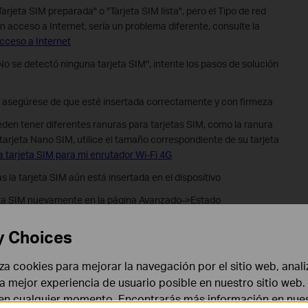
Tarjeta SIM preparada" o "Tarjeta SIM lista", pero el Tipo de red
n acceso a Internet, sería un problema diferente, consulte la
cceso a Internet
"No se detectó ninguna tarjeta SIM", intente los pasos de solución
M, asegúrese de que esté insertada correctamente y con firmeza
den tener diferentes ranuras para tarjetas SIM, como la ranura
 tarjeta Nano SIM, utilice el tamaño correspondiente de su tarjeta
 tarjeta SIM para mi enrutador Wi-Fi 4G
s la tarjeta SIM aún está insertada en el dispositivo
rjeta SIM nuevamente en la página Avanzado->Estado
nrutador 4G o teléfono inteligente para asegurarse de que la
y Choices
 diferente si tiene
liza cookies para mejorar la navegación por el sitio web, anali
 la mejor experiencia de usuario posible en nuestro sitio we
ivo de fábrica manteniendo presionado el botón de reinicio
 en cualquier momento. Encontrarás más información en nue
 hasta que el LED de alimentación comience a parpadear