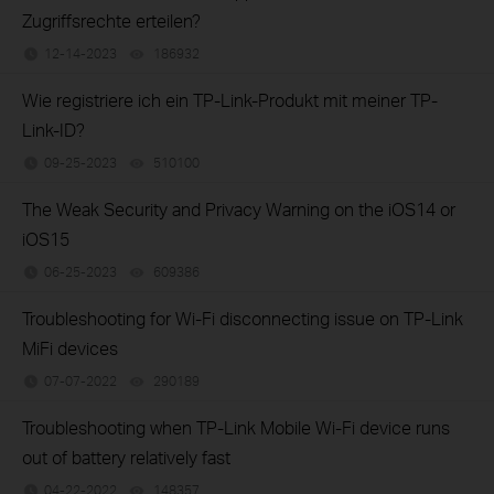
Zugriffsrechte erteilen?
12-14-2023
186932
views
Wie registriere ich ein TP-Link-Produkt mit meiner TP-
Link-ID?
09-25-2023
510100
views
The Weak Security and Privacy Warning on the iOS14 or
iOS15
06-25-2023
609386
views
Troubleshooting for Wi-Fi disconnecting issue on TP-Link
MiFi devices
07-07-2022
290189
views
Troubleshooting when TP-Link Mobile Wi-Fi device runs
out of battery relatively fast
04-22-2022
148357
views