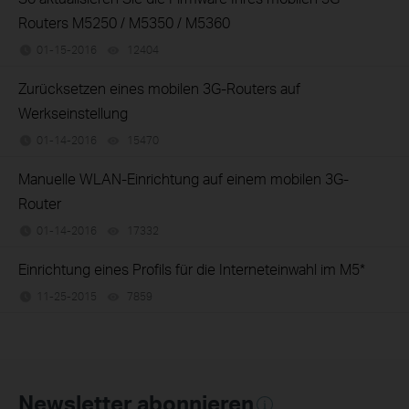
Routers M5250 / M5350 / M5360
01-15-2016
12404
views
Zurücksetzen eines mobilen 3G-Routers auf
Werkseinstellung
01-14-2016
15470
views
Manuelle WLAN-Einrichtung auf einem mobilen 3G-
Router
01-14-2016
17332
views
Einrichtung eines Profils für die Interneteinwahl im M5*
11-25-2015
7859
views
Newsletter abonnieren