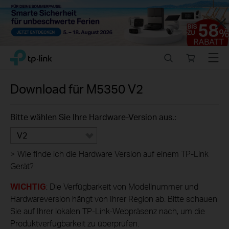
Close
Click
Search
Online
Menu
TP-Link, Reliably Smart
to
store
skip
the
Download für
M5350
V2
navigation
bar
Bitte wählen Sie Ihre Hardware-Version aus.:
V2
>
Wie finde ich die Hardware Version auf einem TP-Link
Gerät?
WICHTIG
: Die Verfügbarkeit von Modellnummer und
Hardwareversion hängt von Ihrer Region ab. Bitte schauen
Sie auf Ihrer lokalen TP-Link-Webpräsenz nach, um die
Produktverfügbarkeit zu überprüfen.