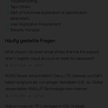
Troubleshooting
Tapo Others
Q&A of functional explanation or specification
parameters
User Application Requirement
Security Advisory
Häufig gestellte Fragen
What should I do when email shows that the link expired
when I register cloud account or reset my password?
10-27-2025
134037
views
4G/5G Router (einschließlich Deco, LTE Gateway und MiFi)
haben aufgrund der von einigen Betreibern (z.B. Jio, Globe)
verwendeten 464XLAT-Technologie kein Internet
10-02-2024
120742
views
Warum muss ich TP-Link-Apps in IOS 14 lokale