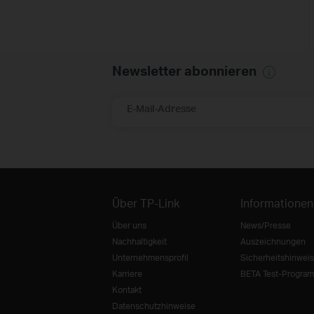
Newsletter abonnieren
E-Mail-Adresse
Über TP-Link
Informationen
Über uns
News/Presse
Nachhaltigkeit
Auszeichnungen
Unternehmensprofil
Sicherheitshinweis
Karriere
BETA Test-Progra
Kontakt
Datenschutzhinweise