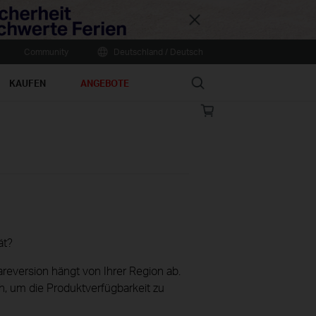
Close
Community
Deutschland / Deutsch
Search
KAUFEN
ANGEBOTE
Online
store
ät?
reversion hängt von Ihrer Region ab.
h, um die Produktverfügbarkeit zu