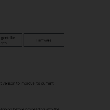
 gestellte
Firmware
agen
t verison to improve it's current
ollowing before proceeding with the