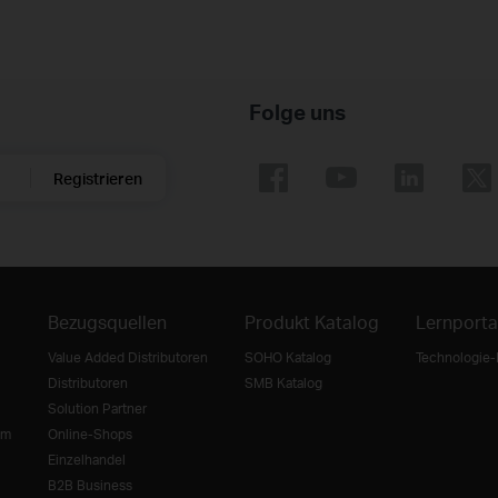
Folge uns
Registrieren
Bezugsquellen
Produkt Katalog
Lernporta
Value Added Distributoren
SOHO Katalog
Technologie-
Distributoren
SMB Katalog
Solution Partner
mm
Online-Shops
Einzelhandel
B2B Business