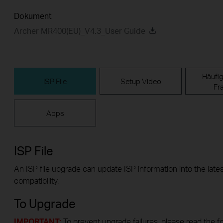
Dokument
Archer MR400(EU)_V4.3_User Guide
Häufig
ISP File
Setup Video
Fr
Apps
ISP File
An ISP file upgrade can update ISP information into the lates
compatibility.
To Upgrade
IMPORTANT:
To prevent upgrade failures, please read the f