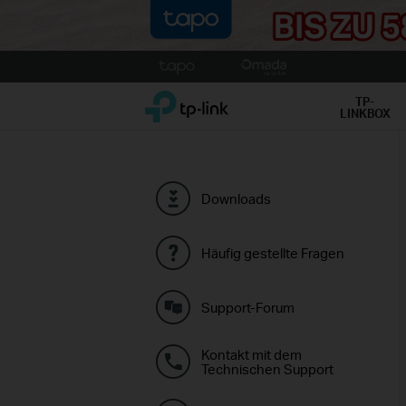
Click
to
TP-Link, Reliably Smart
skip
TP-
LINKBOX
the
navigation
bar
Downloads
Häufig gestellte Fragen
Support-Forum
Kontakt mit dem
Technischen Support