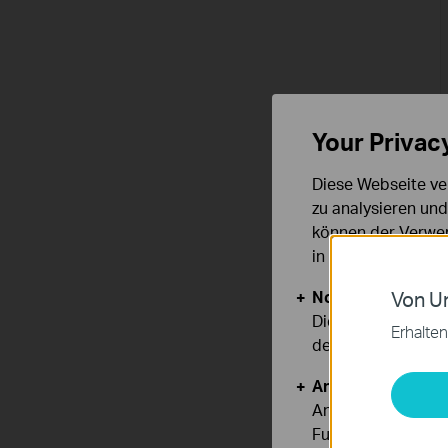
Your Privac
Diese Webseite ve
zu analysieren un
können der Verwen
in unseren
Datens
Notwendige Cook
Von Un
Diese Cookies sind
Erhalten
deaktiviert werden
Analyse- und Mar
Analyse-Cookies er
Funktionsweise un