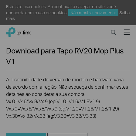
Este site usa cookies. Ao continuar a navegar no site, você
concorda com o uso de cookies.
Não mostrar novamente
Saiba
mais
.
Click
Search
Menu
TP-Link, Reliably Smart
to
skip
the
Download para
Tapo RV20 Mop Plus
navigation
V1
bar
A disponibilidade de versão de modelo e hardware varia
de acordo com a região. Não esqueça de confirmar estes
detalhes ao considerar a sua compra.
Vx.0=Vx.6/Vx.8/Vx.9 (eg:V1.0=V1.6/V1.8V1.9)
Vx.x0=Vx.x6/Vx.x8/Vx.x9 (eg:V1.20=V1.26/V1.28/1.29)
Vx.30=Vx.32/Vx.33 (eg:V3.30=V3.32/V3.33)