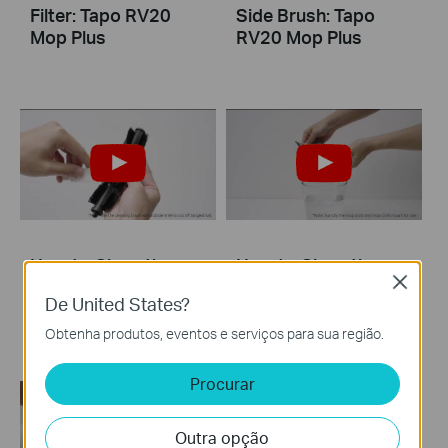
Filter: Tapo RV20
Side Brush: Tapo
Mop Plus
RV20 Mop Plus
How to Clean the
How to Clean the
Close
Main Brush: Tapo
Mop Cloth
De United States?
RV20 Mop Plus
Obtenha produtos, eventos e serviços para sua região.
Procurar
Outra opção