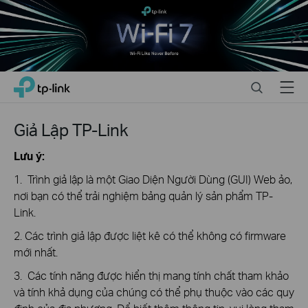
Close
Click
Search
Menu
TP-Link, Reliably Smart
to
skip
the
Giả Lập TP-Link
navigation
bar
Lưu ý:
1. Trình giả lập là một Giao Diện Người Dùng (GUI) Web ảo,
nơi bạn có thể trải nghiệm bảng quản lý sản phẩm TP-
Link.
2. Các trình giả lập được liệt kê có thể không có firmware
mới nhất.
3. Các tính năng được hiển thị mang tính chất tham khảo
và tính khả dụng của chúng có thể phụ thuộc vào các quy