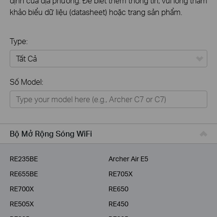
định của địa phương. Để biết thêm thông tin, vui lòng tham
khảo biểu dữ liệu (datasheet) hoặc trang sản phẩm.
Type:
Tất Cả
Số Model:
Thiết Bị Mạng
Nhà Thông Minh
Giải Pháp Doanh Nghiệp
Bộ Mở Rộng Sóng WiFi
Dịch Vụ Viễn Thông
RE235BE
Archer Air E5
RE655BE
RE705X
RE700X
RE650
RE505X
RE450