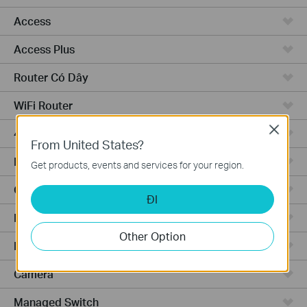
Access
Access Plus
Router Có Dây
WiFi Router
Close
4G WiFi Router
From United States?
Integrated Router
Get products, events and services for your region.
Cloud-Based
ĐI
Phần Cứng
Other Option
Phần Mềm
Camera
Managed Switch