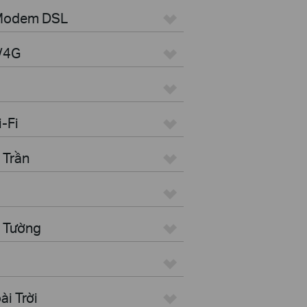
 Modem DSL
G/4G
i-Fi
 Trần
n Tường
i Trời