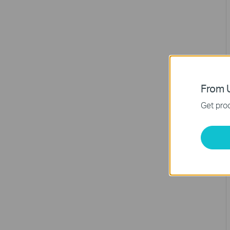
From U
Get prod