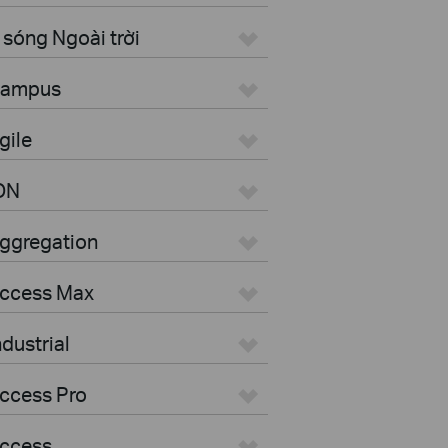
sóng Ngoài trời
 Campus
gile
ON
Aggregation
Access Max
dustrial
ccess Pro
Access