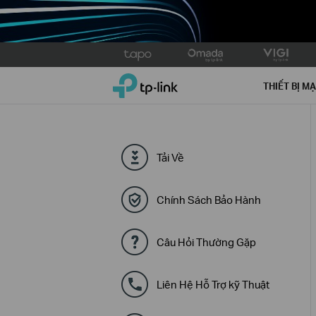
Click
to
TP-Link, Reliably Smart
skip
THIẾT BỊ M
the
navigation
bar
Tải Về
Chính Sách Bảo Hành
Câu Hỏi Thường Gặp
Liên Hệ Hỗ Trợ kỹ Thuật