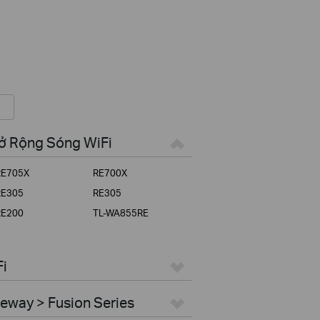
Mở Rộng Sóng WiFi
RE705X
RE700X
RE305
RE305
RE200
TL-WA855RE
Fi
eway > Fusion Series