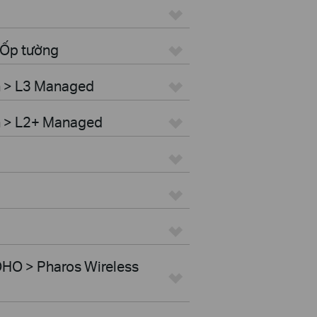
 Ốp tường
h > L3 Managed
h > L2+ Managed
HO > Pharos Wireless