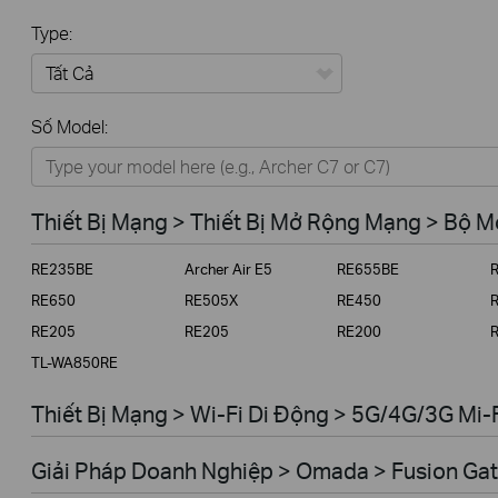
Type:
Tất Cả
Số Model:
Thiết Bị Mạng
Nhà Thông Minh
Thiết Bị Mạng > Thiết Bị Mở Rộng Mạng > Bộ 
Giải Pháp Doanh Nghiệp
RE235BE
Archer Air E5
RE655BE
Dịch Vụ Viễn Thông
RE650
RE505X
RE450
RE205
RE205
RE200
TL-WA850RE
Thiết Bị Mạng > Wi-Fi Di Động > 5G/4G/3G Mi-
Giải Pháp Doanh Nghiệp > Omada > Fusion Gat