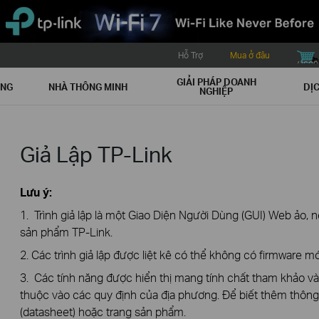
Hỗ Trợ
Mua ở đâu
buy icon
GIẢI PHÁP DOANH
ẠNG
NHÀ THÔNG MINH
DỊC
NGHIỆP
Giả Lập TP-Link
Lưu ý:
1. Trình giả lập là một Giao Diện Người Dùng (GUI) Web ảo, n
sản phẩm TP-Link.
2. Các trình giả lập được liệt kê có thể không có firmware mớ
3. Các tính năng được hiển thị mang tính chất tham khảo v
thuộc vào các quy định của địa phương. Để biết thêm thông t
(datasheet) hoặc trang sản phẩm.