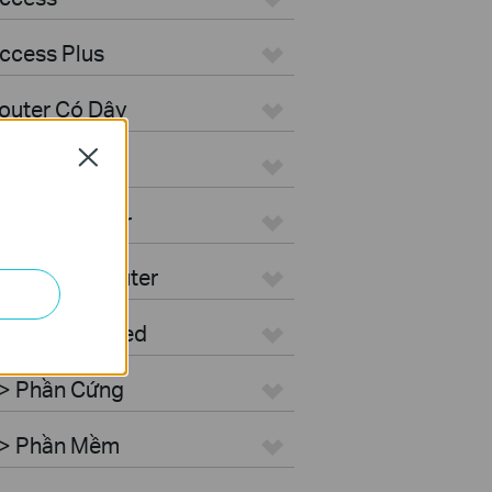
ccess Plus
outer Có Dây
Close
iFi Router
G WiFi Router
ntegrated Router
 > Cloud-Based
 > Phần Cứng
r > Phần Mềm